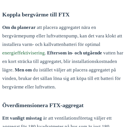
Koppla bergvärme till FTX
Om du planerar
att placera aggregatet nära en
bergvärmepump eller luftvattenpump, kan det vara klokt att
installera varm- och kallvattenbatteri för optimal
energieffektivisering
.
Eftersom in- och utgående
vatten har
en kort sträcka till aggregatet, blir installationskostnaden
lägre.
Men om
du istället väljer att placera aggregatet på
vinden, brukar det sällan löna sig att köpa till ett batteri för
bergvärme eller luftvatten.
Överdimensionera FTX-aggregat
Ett vanligt misstag
är att ventilationsföretag väljer ett
aggregat för 180 kvadratmeter på hus som är just 180