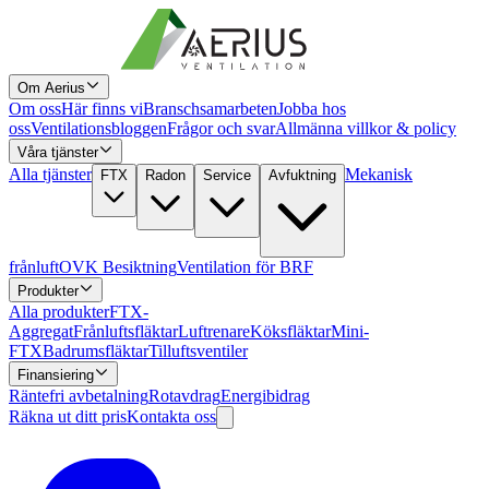
Om Aerius
Om oss
Här finns vi
Branschsamarbeten
Jobba hos
oss
Ventilationsbloggen
Frågor och svar
Allmänna villkor & policy
Våra tjänster
Alla tjänster
Mekanisk
FTX
Radon
Service
Avfuktning
frånluft
OVK Besiktning
Ventilation för BRF
Produkter
Alla produkter
FTX-
Aggregat
Frånluftsfläktar
Luftrenare
Köksfläktar
Mini-
FTX
Badrumsfläktar
Tilluftsventiler
Finansiering
Räntefri avbetalning
Rotavdrag
Energibidrag
Räkna ut ditt pris
Kontakta oss