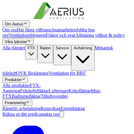
Om Aerius
Om oss
Här finns vi
Branschsamarbeten
Jobba hos
oss
Ventilationsbloggen
Frågor och svar
Allmänna villkor & policy
Våra tjänster
Alla tjänster
Mekanisk
FTX
Radon
Service
Avfuktning
frånluft
OVK Besiktning
Ventilation för BRF
Produkter
Alla produkter
FTX-
Aggregat
Frånluftsfläktar
Luftrenare
Köksfläktar
Mini-
FTX
Badrumsfläktar
Tilluftsventiler
Finansiering
Räntefri avbetalning
Rotavdrag
Energibidrag
Räkna ut ditt pris
Kontakta oss