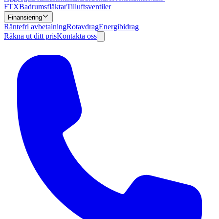
FTX
Badrumsfläktar
Tilluftsventiler
Finansiering
Räntefri avbetalning
Rotavdrag
Energibidrag
Räkna ut ditt pris
Kontakta oss