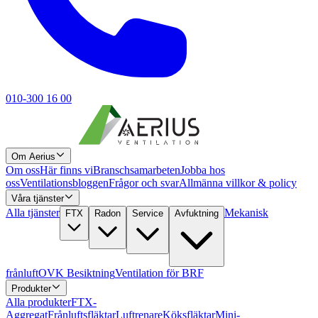
010-300 16 00
Om Aerius
Om oss
Här finns vi
Branschsamarbeten
Jobba hos
oss
Ventilationsbloggen
Frågor och svar
Allmänna villkor & policy
Våra tjänster
Alla tjänster
Mekanisk
FTX
Radon
Service
Avfuktning
frånluft
OVK Besiktning
Ventilation för BRF
Produkter
Alla produkter
FTX-
Aggregat
Frånluftsfläktar
Luftrenare
Köksfläktar
Mini-