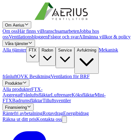
Om Aerius
Om oss
Här finns vi
Branschsamarbeten
Jobba hos
oss
Ventilationsbloggen
Frågor och svar
Allmänna villkor & policy
Våra tjänster
Alla tjänster
Mekanisk
FTX
Radon
Service
Avfuktning
frånluft
OVK Besiktning
Ventilation för BRF
Produkter
Alla produkter
FTX-
Aggregat
Frånluftsfläktar
Luftrenare
Köksfläktar
Mini-
FTX
Badrumsfläktar
Tilluftsventiler
Finansiering
Räntefri avbetalning
Rotavdrag
Energibidrag
Räkna ut ditt pris
Kontakta oss