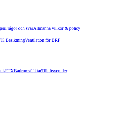
gen
Frågor och svar
Allmänna villkor & policy
K Besiktning
Ventilation för BRF
ni-FTX
Badrumsfläktar
Tilluftsventiler