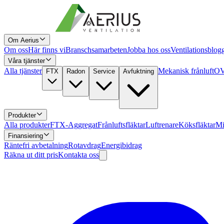
Om Aerius
Om oss
Här finns vi
Branschsamarbeten
Jobba hos oss
Ventilationsblog
Våra tjänster
Alla tjänster
Mekanisk frånluft
OV
FTX
Radon
Service
Avfuktning
Produkter
Alla produkter
FTX-Aggregat
Frånluftsfläktar
Luftrenare
Köksfläktar
Mi
Finansiering
Räntefri avbetalning
Rotavdrag
Energibidrag
Räkna ut ditt pris
Kontakta oss