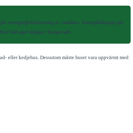
för energieffektivisering av småhus. Energibidraget går
 hur bidraget tidigare fungerade.
 rad- eller kedjehus. Dessutom måste huset vara uppvärmt med