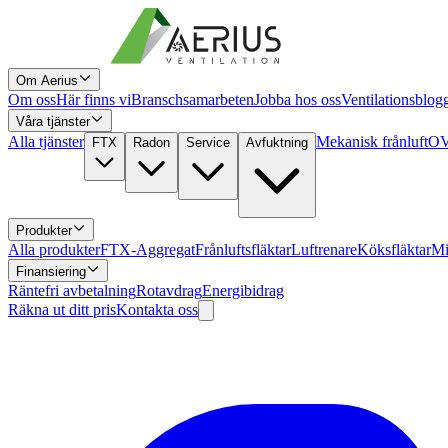
Om Aerius
Om oss
Här finns vi
Branschsamarbeten
Jobba hos oss
Ventilationsblog
Våra tjänster
Alla tjänster
Mekanisk frånluft
OV
FTX
Radon
Service
Avfuktning
Produkter
Alla produkter
FTX-Aggregat
Frånluftsfläktar
Luftrenare
Köksfläktar
Mi
Finansiering
Räntefri avbetalning
Rotavdrag
Energibidrag
Räkna ut ditt pris
Kontakta oss