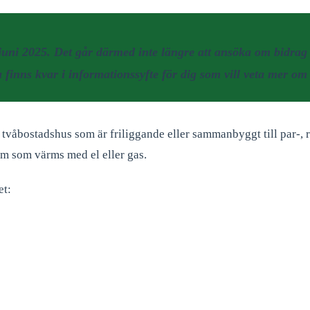
juni 2025. Det går därmed inte längre att ansöka om bidrag 
finns kvar i informationssyfte för dig som vill veta mer om
tvåbostadshus som är friliggande eller sammanbyggt till par-,
em som värms med el eller gas.
et: