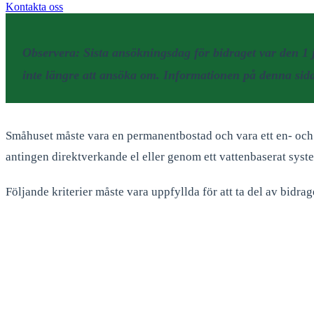
Kontakta oss
Observera:
Sista ansökningsdag för bidraget var den 1 
inte längre att ansöka om. Informationen på denna sida 
Småhuset måste vara en permanentbostad och vara ett en- och 
antingen direktverkande el eller genom ett vattenbaserat syst
Följande kriterier måste vara uppfyllda för att ta del av bidrag