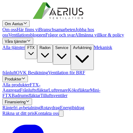
Om Aerius
Om oss
Här finns vi
Branschsamarbeten
Jobba hos
oss
Ventilationsbloggen
Frågor och svar
Allmänna villkor & policy
Våra tjänster
Alla tjänster
Mekanisk
FTX
Radon
Service
Avfuktning
frånluft
OVK Besiktning
Ventilation för BRF
Produkter
Alla produkter
FTX-
Aggregat
Frånluftsfläktar
Luftrenare
Köksfläktar
Mini-
FTX
Badrumsfläktar
Tilluftsventiler
Finansiering
Räntefri avbetalning
Rotavdrag
Energibidrag
Räkna ut ditt pris
Kontakta oss