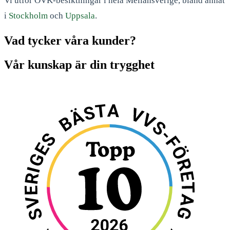
Vi utför OVK-besiktningar i hela Mellansverige, bland annat
i
Stockholm
och
Uppsala
.
Vad tycker våra kunder?
Vår kunskap är din trygghet