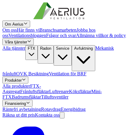
Om Aerius
Om oss
Här finns vi
Branschsamarbeten
Jobba hos
oss
Ventilationsbloggen
Frågor och svar
Allmänna villkor & policy
Våra tjänster
Alla tjänster
Mekanisk
FTX
Radon
Service
Avfuktning
frånluft
OVK Besiktning
Ventilation för BRF
Produkter
Alla produkter
FTX-
Aggregat
Frånluftsfläktar
Luftrenare
Köksfläktar
Mini-
FTX
Badrumsfläktar
Tilluftsventiler
Finansiering
Räntefri avbetalning
Rotavdrag
Energibidrag
Räkna ut ditt pris
Kontakta oss