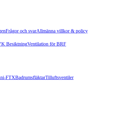
gen
Frågor och svar
Allmänna villkor & policy
K Besiktning
Ventilation för BRF
ni-FTX
Badrumsfläktar
Tilluftsventiler