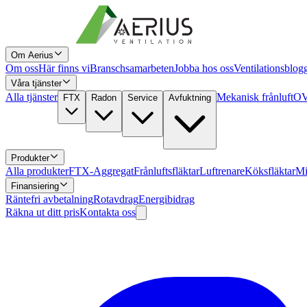
Om Aerius
Om oss
Här finns vi
Branschsamarbeten
Jobba hos oss
Ventilationsblog
Våra tjänster
Alla tjänster
Mekanisk frånluft
OV
FTX
Radon
Service
Avfuktning
Produkter
Alla produkter
FTX-Aggregat
Frånluftsfläktar
Luftrenare
Köksfläktar
Mi
Finansiering
Räntefri avbetalning
Rotavdrag
Energibidrag
Räkna ut ditt pris
Kontakta oss