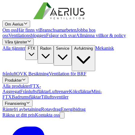
Om Aerius
Om oss
Här finns vi
Branschsamarbeten
Jobba hos
oss
Ventilationsbloggen
Frågor och svar
Allmänna villkor & policy
Våra tjänster
Alla tjänster
Mekanisk
FTX
Radon
Service
Avfuktning
frånluft
OVK Besiktning
Ventilation för BRF
Produkter
Alla produkter
FTX-
Aggregat
Frånluftsfläktar
Luftrenare
Köksfläktar
Mini-
FTX
Badrumsfläktar
Tilluftsventiler
Finansiering
Räntefri avbetalning
Rotavdrag
Energibidrag
Räkna ut ditt pris
Kontakta oss