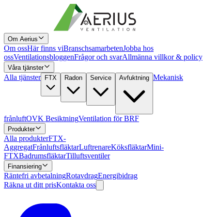
Om Aerius
Om oss
Här finns vi
Branschsamarbeten
Jobba hos
oss
Ventilationsbloggen
Frågor och svar
Allmänna villkor & policy
Våra tjänster
Alla tjänster
Mekanisk
FTX
Radon
Service
Avfuktning
frånluft
OVK Besiktning
Ventilation för BRF
Produkter
Alla produkter
FTX-
Aggregat
Frånluftsfläktar
Luftrenare
Köksfläktar
Mini-
FTX
Badrumsfläktar
Tilluftsventiler
Finansiering
Räntefri avbetalning
Rotavdrag
Energibidrag
Räkna ut ditt pris
Kontakta oss