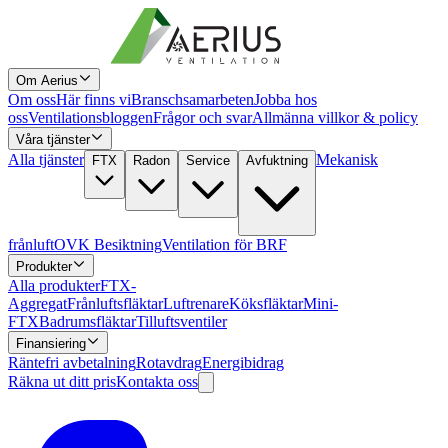
Om Aerius
Om oss
Här finns vi
Branschsamarbeten
Jobba hos
oss
Ventilationsbloggen
Frågor och svar
Allmänna villkor & policy
Våra tjänster
Alla tjänster
Mekanisk
FTX
Radon
Service
Avfuktning
frånluft
OVK Besiktning
Ventilation för BRF
Produkter
Alla produkter
FTX-
Aggregat
Frånluftsfläktar
Luftrenare
Köksfläktar
Mini-
FTX
Badrumsfläktar
Tilluftsventiler
Finansiering
Räntefri avbetalning
Rotavdrag
Energibidrag
Räkna ut ditt pris
Kontakta oss