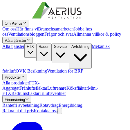
Om Aerius
Om oss
Här finns vi
Branschsamarbeten
Jobba hos
oss
Ventilationsbloggen
Frågor och svar
Allmänna villkor & policy
Våra tjänster
Alla tjänster
Mekanisk
FTX
Radon
Service
Avfuktning
frånluft
OVK Besiktning
Ventilation för BRF
Produkter
Alla produkter
FTX-
Aggregat
Frånluftsfläktar
Luftrenare
Köksfläktar
Mini-
FTX
Badrumsfläktar
Tilluftsventiler
Finansiering
Räntefri avbetalning
Rotavdrag
Energibidrag
Räkna ut ditt pris
Kontakta oss