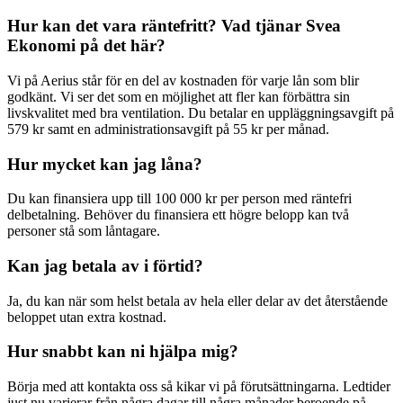
Hur kan det vara räntefritt? Vad tjänar Svea
Ekonomi på det här?
Vi på Aerius står för en del av kostnaden för varje lån som blir
godkänt. Vi ser det som en möjlighet att fler kan förbättra sin
livskvalitet med bra ventilation. Du betalar en uppläggningsavgift på
579 kr samt en administrationsavgift på 55 kr per månad.
Hur mycket kan jag låna?
Du kan finansiera upp till 100 000 kr per person med räntefri
delbetalning. Behöver du finansiera ett högre belopp kan två
personer stå som låntagare.
Kan jag betala av i förtid?
Ja, du kan när som helst betala av hela eller delar av det återstående
beloppet utan extra kostnad.
Hur snabbt kan ni hjälpa mig?
Börja med att kontakta oss så kikar vi på förutsättningarna. Ledtider
just nu varierar från några dagar till några månader beroende på