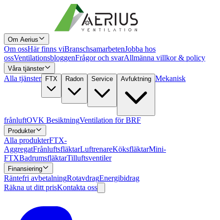
Om Aerius
Om oss
Här finns vi
Branschsamarbeten
Jobba hos
oss
Ventilationsbloggen
Frågor och svar
Allmänna villkor & policy
Våra tjänster
Alla tjänster
Mekanisk
FTX
Radon
Service
Avfuktning
frånluft
OVK Besiktning
Ventilation för BRF
Produkter
Alla produkter
FTX-
Aggregat
Frånluftsfläktar
Luftrenare
Köksfläktar
Mini-
FTX
Badrumsfläktar
Tilluftsventiler
Finansiering
Räntefri avbetalning
Rotavdrag
Energibidrag
Räkna ut ditt pris
Kontakta oss