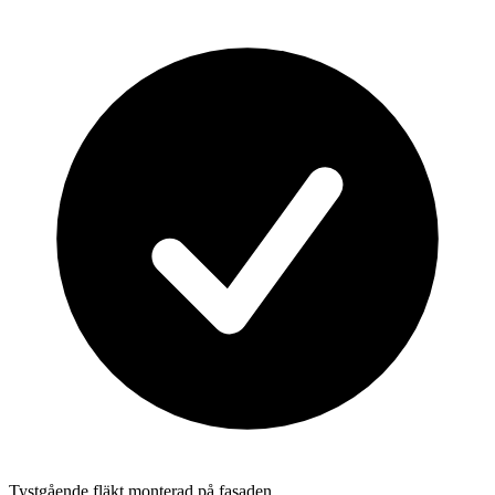
Tystgående fläkt monterad på fasaden