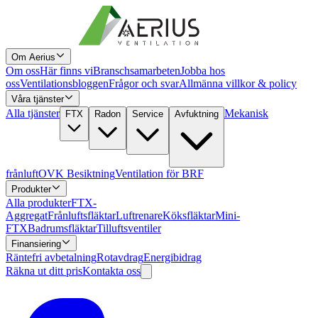
Om Aerius
Om oss
Här finns vi
Branschsamarbeten
Jobba hos
oss
Ventilationsbloggen
Frågor och svar
Allmänna villkor & policy
Våra tjänster
Alla tjänster
Mekanisk
FTX
Radon
Service
Avfuktning
frånluft
OVK Besiktning
Ventilation för BRF
Produkter
Alla produkter
FTX-
Aggregat
Frånluftsfläktar
Luftrenare
Köksfläktar
Mini-
FTX
Badrumsfläktar
Tilluftsventiler
Finansiering
Räntefri avbetalning
Rotavdrag
Energibidrag
Räkna ut ditt pris
Kontakta oss