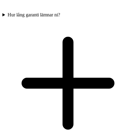
Hur lång garanti lämnar ni?