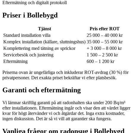
Eftermätning och digitalt protokoll
Priser i
Bollebygd
Tjänst
Pris efter ROT
Standard installation villa
25 000 – 40 000 kr
Komplex installation (källare, sluttningshus)
35 000 – 55 000 kr
Komplettering med tätning av sprickor
+ 3 000 – 8 000 kr
Servicebesök och justering
1 500 – 2 500 kr
Eftermätning
600 – 1 200 kr
Priserna ovan är ungefärliga och inkluderar ROT-avdrag (30 %) för
privatpersoner. Det exakta priset bekräftar vi efter platsbesök.
Garanti och eftermätning
Vi lämnar skriftlig garanti på att radonhalten ska under 200 Bq/m³
efter installationen. Eftermätning ingår och visar den att värdet ligger
kvar för högt återvänder vi och åtgärdar det. Inga extra kostnader,
ingen diskussion. Det är så vi vill att garantier ska fungera.
Vanliga frågor om radonsug i
Bollebygd