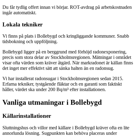
Du får tydlig offert innan vi börjar. ROT-avdrag på arbetskostnaden
ingår automatiskt.
Lokala tekniker
Vi finns på plats i Bollebygd och kringliggande kommuner. Snabb
tidsbokning och uppföljning.
Bollebygd ligger på en berggrund med förhöjd radonexponering,
precis som stora delar av Stockholmsregionen. Mätningar i området
visar ofta värden som kräver åtgärd. När markradonet är källan finns
det inget mer effektivt sätt att sänka halten än en radonsug.
Vi har installerat radonsugar i Stockholmsregionen sedan 2015.
Erfarna tekniker, tystgående fläktar och en garanti som faktiskt
håller, värdet ska under 200 Bq/m³ efter installationen.
Vanliga utmaningar i
Bollebygd
Källarinstallationer
Sluttningshus och villor med källare i Bollebygd kräver ofta en lite
annorlunda lösning. Sugpunkten kan behöva placeras under