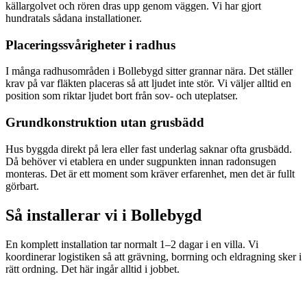
källargolvet och rören dras upp genom väggen. Vi har gjort
hundratals sådana installationer.
Placeringssvårigheter i radhus
I många radhusområden i Bollebygd sitter grannar nära. Det ställer
krav på var fläkten placeras så att ljudet inte stör. Vi väljer alltid en
position som riktar ljudet bort från sov- och uteplatser.
Grundkonstruktion utan grusbädd
Hus byggda direkt på lera eller fast underlag saknar ofta grusbädd.
Då behöver vi etablera en under sugpunkten innan radonsugen
monteras. Det är ett moment som kräver erfarenhet, men det är fullt
görbart.
Så installerar vi i
Bollebygd
En komplett installation tar normalt 1–2 dagar i en villa. Vi
koordinerar logistiken så att grävning, borrning och eldragning sker i
rätt ordning. Det här ingår alltid i jobbet.