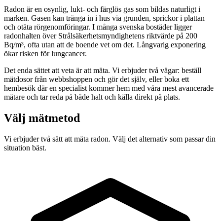
Radon är en osynlig, lukt- och färglös gas som bildas naturligt i
marken. Gasen kan tränga in i hus via grunden, sprickor i plattan
och otäta rörgenomföringar. I många svenska bostäder ligger
radonhalten över Strålsäkerhetsmyndighetens riktvärde på 200
Bq/m³, ofta utan att de boende vet om det. Långvarig exponering
ökar risken för lungcancer.
Det enda sättet att veta är att mäta. Vi erbjuder två vägar: beställ
mätdosor från webbshoppen och gör det själv, eller boka ett
hembesök där en specialist kommer hem med våra mest avancerade
mätare och tar reda på både halt och källa direkt på plats.
Välj mätmetod
Vi erbjuder två sätt att mäta radon. Välj det alternativ som passar din
situation bäst.