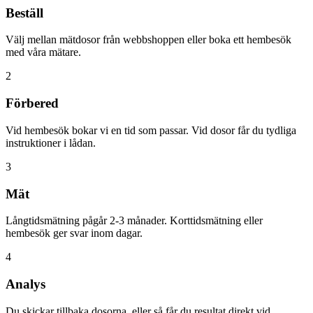
Beställ
Välj mellan mätdosor från webbshoppen eller boka ett hembesök
med våra mätare.
2
Förbered
Vid hembesök bokar vi en tid som passar. Vid dosor får du tydliga
instruktioner i lådan.
3
Mät
Långtidsmätning pågår 2-3 månader. Korttidsmätning eller
hembesök ger svar inom dagar.
4
Analys
Du skickar tillbaka dosorna, eller så får du resultat direkt vid