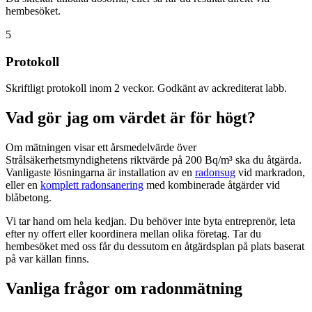
hembesöket.
5
Protokoll
Skriftligt protokoll inom 2 veckor. Godkänt av ackrediterat labb.
Vad gör jag om värdet är för högt?
Om mätningen visar ett årsmedelvärde över
Strålsäkerhetsmyndighetens riktvärde på 200 Bq/m³ ska du åtgärda.
Vanligaste lösningarna är installation av en
radonsug
vid markradon,
eller en
komplett radonsanering
med kombinerade åtgärder vid
blåbetong.
Vi tar hand om hela kedjan. Du behöver inte byta entreprenör, leta
efter ny offert eller koordinera mellan olika företag. Tar du
hembesöket med oss får du dessutom en åtgärdsplan på plats baserat
på var källan finns.
Vanliga frågor om radonmätning