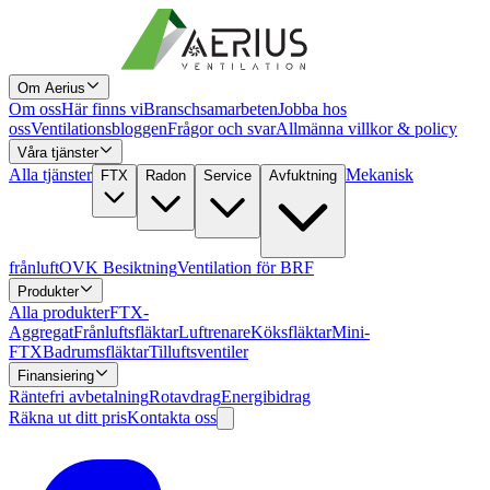
Om Aerius
Om oss
Här finns vi
Branschsamarbeten
Jobba hos
oss
Ventilationsbloggen
Frågor och svar
Allmänna villkor & policy
Våra tjänster
Alla tjänster
Mekanisk
FTX
Radon
Service
Avfuktning
frånluft
OVK Besiktning
Ventilation för BRF
Produkter
Alla produkter
FTX-
Aggregat
Frånluftsfläktar
Luftrenare
Köksfläktar
Mini-
FTX
Badrumsfläktar
Tilluftsventiler
Finansiering
Räntefri avbetalning
Rotavdrag
Energibidrag
Räkna ut ditt pris
Kontakta oss