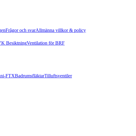
gen
Frågor och svar
Allmänna villkor & policy
K Besiktning
Ventilation för BRF
ni-FTX
Badrumsfläktar
Tilluftsventiler