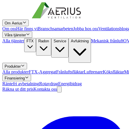
Om Aerius
Om oss
Här finns vi
Branschsamarbeten
Jobba hos oss
Ventilationsblog
Våra tjänster
Alla tjänster
Mekanisk frånluft
OV
FTX
Radon
Service
Avfuktning
Produkter
Alla produkter
FTX-Aggregat
Frånluftsfläktar
Luftrenare
Köksfläktar
Mi
Finansiering
Räntefri avbetalning
Rotavdrag
Energibidrag
Räkna ut ditt pris
Kontakta oss