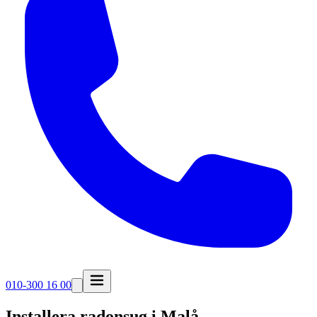
010-300 16 00
Installera radonsug i
Malå