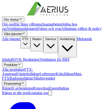
Om Aerius
Om oss
Här finns vi
Branschsamarbeten
Jobba hos
oss
Ventilationsbloggen
Frågor och svar
Allmänna villkor & policy
Våra tjänster
Alla tjänster
Mekanisk
FTX
Radon
Service
Avfuktning
frånluft
OVK Besiktning
Ventilation för BRF
Produkter
Alla produkter
FTX-
Aggregat
Frånluftsfläktar
Luftrenare
Köksfläktar
Mini-
FTX
Badrumsfläktar
Tilluftsventiler
Finansiering
Räntefri avbetalning
Rotavdrag
Energibidrag
Räkna ut ditt pris
Kontakta oss