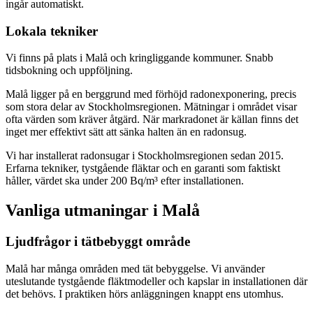
ingår automatiskt.
Lokala tekniker
Vi finns på plats i Malå och kringliggande kommuner. Snabb
tidsbokning och uppföljning.
Malå ligger på en berggrund med förhöjd radonexponering, precis
som stora delar av Stockholmsregionen. Mätningar i området visar
ofta värden som kräver åtgärd. När markradonet är källan finns det
inget mer effektivt sätt att sänka halten än en radonsug.
Vi har installerat radonsugar i Stockholmsregionen sedan 2015.
Erfarna tekniker, tystgående fläktar och en garanti som faktiskt
håller, värdet ska under 200 Bq/m³ efter installationen.
Vanliga utmaningar i
Malå
Ljudfrågor i tätbebyggt område
Malå har många områden med tät bebyggelse. Vi använder
uteslutande tystgående fläktmodeller och kapslar in installationen där
det behövs. I praktiken hörs anläggningen knappt ens utomhus.