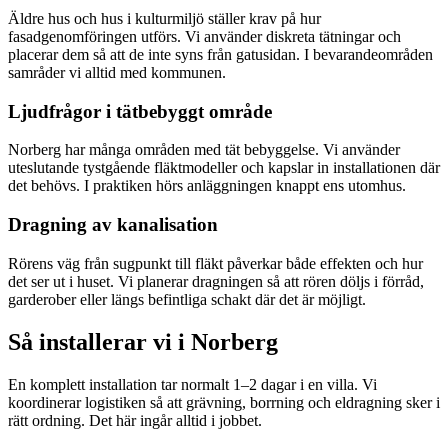
Äldre hus och hus i kulturmiljö ställer krav på hur
fasadgenomföringen utförs. Vi använder diskreta tätningar och
placerar dem så att de inte syns från gatusidan. I bevarandeområden
samråder vi alltid med kommunen.
Ljudfrågor i tätbebyggt område
Norberg har många områden med tät bebyggelse. Vi använder
uteslutande tystgående fläktmodeller och kapslar in installationen där
det behövs. I praktiken hörs anläggningen knappt ens utomhus.
Dragning av kanalisation
Rörens väg från sugpunkt till fläkt påverkar både effekten och hur
det ser ut i huset. Vi planerar dragningen så att rören döljs i förråd,
garderober eller längs befintliga schakt där det är möjligt.
Så installerar vi i
Norberg
En komplett installation tar normalt 1–2 dagar i en villa. Vi
koordinerar logistiken så att grävning, borrning och eldragning sker i
rätt ordning. Det här ingår alltid i jobbet.