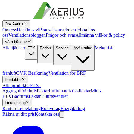
Om Aerius
Om oss
Här finns vi
Branschsamarbeten
Jobba hos
oss
Ventilationsbloggen
Frågor och svar
Allmänna villkor & policy
Våra tjänster
Alla tjänster
Mekanisk
FTX
Radon
Service
Avfuktning
frånluft
OVK Besiktning
Ventilation för BRF
Produkter
Alla produkter
FTX-
Aggregat
Frånluftsfläktar
Luftrenare
Köksfläktar
Mini-
FTX
Badrumsfläktar
Tilluftsventiler
Finansiering
Räntefri avbetalning
Rotavdrag
Energibidrag
Räkna ut ditt pris
Kontakta oss