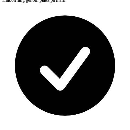
Hålborrning genom platta på mark