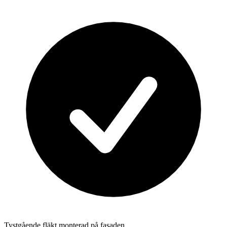
Tystgående fläkt monterad på fasaden