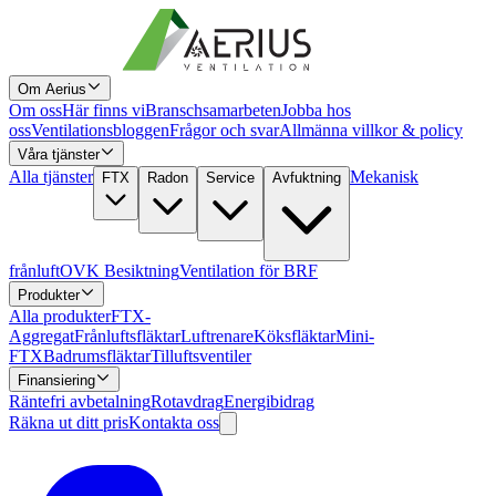
Om Aerius
Om oss
Här finns vi
Branschsamarbeten
Jobba hos
oss
Ventilationsbloggen
Frågor och svar
Allmänna villkor & policy
Våra tjänster
Alla tjänster
Mekanisk
FTX
Radon
Service
Avfuktning
frånluft
OVK Besiktning
Ventilation för BRF
Produkter
Alla produkter
FTX-
Aggregat
Frånluftsfläktar
Luftrenare
Köksfläktar
Mini-
FTX
Badrumsfläktar
Tilluftsventiler
Finansiering
Räntefri avbetalning
Rotavdrag
Energibidrag
Räkna ut ditt pris
Kontakta oss