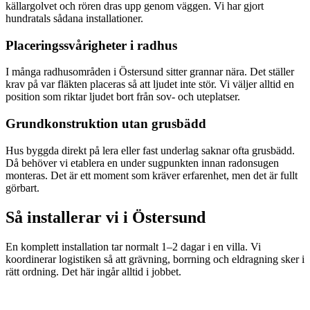
källargolvet och rören dras upp genom väggen. Vi har gjort
hundratals sådana installationer.
Placeringssvårigheter i radhus
I många radhusområden i Östersund sitter grannar nära. Det ställer
krav på var fläkten placeras så att ljudet inte stör. Vi väljer alltid en
position som riktar ljudet bort från sov- och uteplatser.
Grundkonstruktion utan grusbädd
Hus byggda direkt på lera eller fast underlag saknar ofta grusbädd.
Då behöver vi etablera en under sugpunkten innan radonsugen
monteras. Det är ett moment som kräver erfarenhet, men det är fullt
görbart.
Så installerar vi i
Östersund
En komplett installation tar normalt 1–2 dagar i en villa. Vi
koordinerar logistiken så att grävning, borrning och eldragning sker i
rätt ordning. Det här ingår alltid i jobbet.