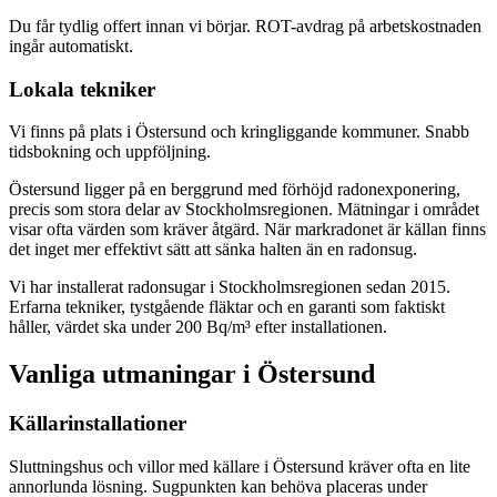
Du får tydlig offert innan vi börjar. ROT-avdrag på arbetskostnaden
ingår automatiskt.
Lokala tekniker
Vi finns på plats i Östersund och kringliggande kommuner. Snabb
tidsbokning och uppföljning.
Östersund ligger på en berggrund med förhöjd radonexponering,
precis som stora delar av Stockholmsregionen. Mätningar i området
visar ofta värden som kräver åtgärd. När markradonet är källan finns
det inget mer effektivt sätt att sänka halten än en radonsug.
Vi har installerat radonsugar i Stockholmsregionen sedan 2015.
Erfarna tekniker, tystgående fläktar och en garanti som faktiskt
håller, värdet ska under 200 Bq/m³ efter installationen.
Vanliga utmaningar i
Östersund
Källarinstallationer
Sluttningshus och villor med källare i Östersund kräver ofta en lite
annorlunda lösning. Sugpunkten kan behöva placeras under