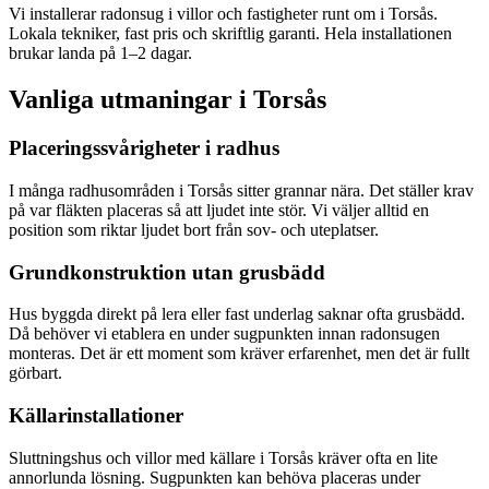
Vi installerar radonsug i villor och fastigheter runt om i Torsås.
Lokala tekniker, fast pris och skriftlig garanti. Hela installationen
brukar landa på 1–2 dagar.
Vanliga utmaningar i
Torsås
Placeringssvårigheter i radhus
I många radhusområden i Torsås sitter grannar nära. Det ställer krav
på var fläkten placeras så att ljudet inte stör. Vi väljer alltid en
position som riktar ljudet bort från sov- och uteplatser.
Grundkonstruktion utan grusbädd
Hus byggda direkt på lera eller fast underlag saknar ofta grusbädd.
Då behöver vi etablera en under sugpunkten innan radonsugen
monteras. Det är ett moment som kräver erfarenhet, men det är fullt
görbart.
Källarinstallationer
Sluttningshus och villor med källare i Torsås kräver ofta en lite
annorlunda lösning. Sugpunkten kan behöva placeras under