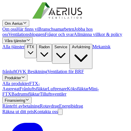
Om Aerius
Om oss
Här finns vi
Branschsamarbeten
Jobba hos
oss
Ventilationsbloggen
Frågor och svar
Allmänna villkor & policy
Våra tjänster
Alla tjänster
Mekanisk
FTX
Radon
Service
Avfuktning
frånluft
OVK Besiktning
Ventilation för BRF
Produkter
Alla produkter
FTX-
Aggregat
Frånluftsfläktar
Luftrenare
Köksfläktar
Mini-
FTX
Badrumsfläktar
Tilluftsventiler
Finansiering
Räntefri avbetalning
Rotavdrag
Energibidrag
Räkna ut ditt pris
Kontakta oss