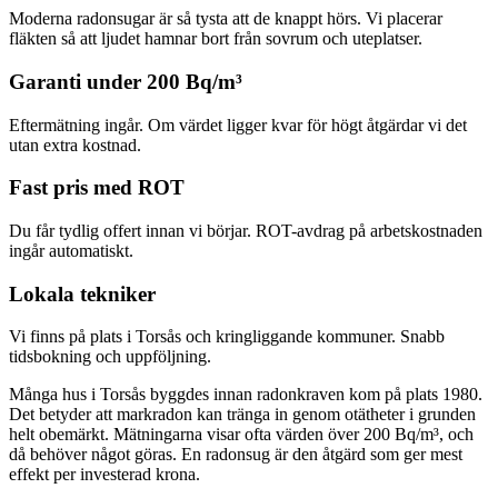
Moderna radonsugar är så tysta att de knappt hörs. Vi placerar
fläkten så att ljudet hamnar bort från sovrum och uteplatser.
Garanti under 200 Bq/m³
Eftermätning ingår. Om värdet ligger kvar för högt åtgärdar vi det
utan extra kostnad.
Fast pris med ROT
Du får tydlig offert innan vi börjar. ROT-avdrag på arbetskostnaden
ingår automatiskt.
Lokala tekniker
Vi finns på plats i Torsås och kringliggande kommuner. Snabb
tidsbokning och uppföljning.
Många hus i Torsås byggdes innan radonkraven kom på plats 1980.
Det betyder att markradon kan tränga in genom otätheter i grunden
helt obemärkt. Mätningarna visar ofta värden över 200 Bq/m³, och
då behöver något göras. En radonsug är den åtgärd som ger mest
effekt per investerad krona.