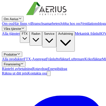
Om Aerius
Om oss
Här finns vi
Branschsamarbeten
Jobba hos oss
Ventilationsblog
Våra tjänster
Alla tjänster
Mekanisk frånluft
OV
FTX
Radon
Service
Avfuktning
Produkter
Alla produkter
FTX-Aggregat
Frånluftsfläktar
Luftrenare
Köksfläktar
Mi
Finansiering
Räntefri avbetalning
Rotavdrag
Energibidrag
Räkna ut ditt pris
Kontakta oss