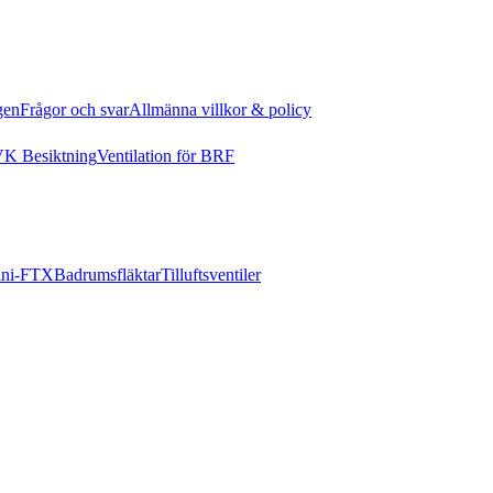
gen
Frågor och svar
Allmänna villkor & policy
K Besiktning
Ventilation för BRF
ni-FTX
Badrumsfläktar
Tilluftsventiler