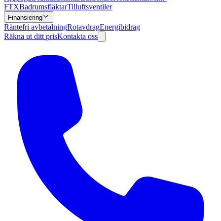
FTX
Badrumsfläktar
Tilluftsventiler
Finansiering
Räntefri avbetalning
Rotavdrag
Energibidrag
Räkna ut ditt pris
Kontakta oss