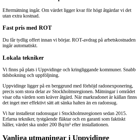
Eftermätning ingår. Om värdet ligger kvar för högt åtgärdar vi det
utan extra kostnad.
Fast pris med ROT
Du får tydlig offert innan vi börjar. ROT-avdrag på arbetskostnaden
ingår automatiskt.
Lokala tekniker
Vi finns på plats i Uppvidinge och kringliggande kommuner. Snabb
tidsbokning och uppföljning.
Uppvidinge ligger på en berggrund med förhöjd radonexponering,
precis som stora delar av Stockholmsregionen. Mätningar i området
visar ofta värden som kräver åtgärd. När markradonet är källan finns
det inget mer effektivt sätt att sänka halten än en radonsug.
Vi har installerat radonsugar i Stockholmsregionen sedan 2015.
Erfarna tekniker, tystgående fläktar och en garanti som faktiskt
håller, värdet ska under 200 Bq/m³ efter installationen.
Vanliga utmaningar i
Uppvidinge