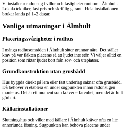
Vi installerar radonsug i villor och fastigheter runt om i Älmhult.
Lokala tekniker, fast pris och skriftlig garanti. Hela installationen
brukar landa på 1–2 dagar.
Vanliga utmaningar i
Älmhult
Placeringssvårigheter i radhus
I många radhusområden i Älmhult sitter grannar nära. Det ställer
krav på var fläkten placeras så att ljudet inte stör. Vi väljer alltid en
position som riktar ljudet bort från sov- och uteplatser.
Grundkonstruktion utan grusbädd
Hus byggda direkt på lera eller fast underlag saknar ofta grusbädd.
Då behöver vi etablera en under sugpunkten innan radonsugen
monteras. Det är ett moment som kräver erfarenhet, men det är fullt
görbart.
Källarinstallationer
Sluttningshus och villor med källare i Älmhult kräver ofta en lite
annorlunda lösning. Sugpunkten kan behöva placeras under