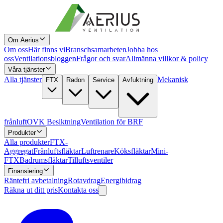
Om Aerius
Om oss
Här finns vi
Branschsamarbeten
Jobba hos
oss
Ventilationsbloggen
Frågor och svar
Allmänna villkor & policy
Våra tjänster
Alla tjänster
Mekanisk
FTX
Radon
Service
Avfuktning
frånluft
OVK Besiktning
Ventilation för BRF
Produkter
Alla produkter
FTX-
Aggregat
Frånluftsfläktar
Luftrenare
Köksfläktar
Mini-
FTX
Badrumsfläktar
Tilluftsventiler
Finansiering
Räntefri avbetalning
Rotavdrag
Energibidrag
Räkna ut ditt pris
Kontakta oss