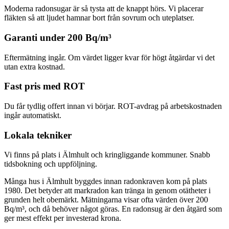
Moderna radonsugar är så tysta att de knappt hörs. Vi placerar
fläkten så att ljudet hamnar bort från sovrum och uteplatser.
Garanti under 200 Bq/m³
Eftermätning ingår. Om värdet ligger kvar för högt åtgärdar vi det
utan extra kostnad.
Fast pris med ROT
Du får tydlig offert innan vi börjar. ROT-avdrag på arbetskostnaden
ingår automatiskt.
Lokala tekniker
Vi finns på plats i Älmhult och kringliggande kommuner. Snabb
tidsbokning och uppföljning.
Många hus i Älmhult byggdes innan radonkraven kom på plats
1980. Det betyder att markradon kan tränga in genom otätheter i
grunden helt obemärkt. Mätningarna visar ofta värden över 200
Bq/m³, och då behöver något göras. En radonsug är den åtgärd som
ger mest effekt per investerad krona.