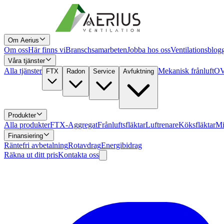
Om Aerius
Om oss
Här finns vi
Branschsamarbeten
Jobba hos oss
Ventilationsblog
Våra tjänster
Alla tjänster
Mekanisk frånluft
OV
FTX
Radon
Service
Avfuktning
Produkter
Alla produkter
FTX-Aggregat
Frånluftsfläktar
Luftrenare
Köksfläktar
Mi
Finansiering
Räntefri avbetalning
Rotavdrag
Energibidrag
Räkna ut ditt pris
Kontakta oss