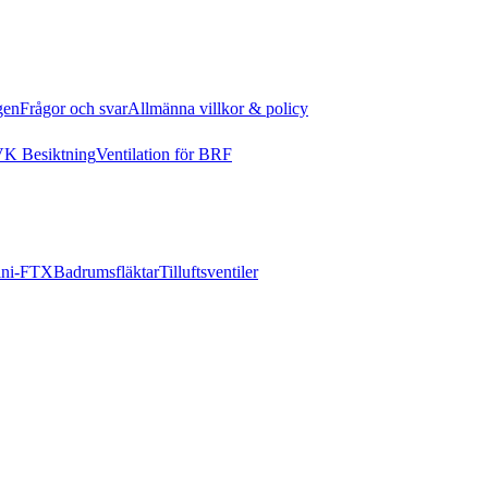
gen
Frågor och svar
Allmänna villkor & policy
K Besiktning
Ventilation för BRF
ni-FTX
Badrumsfläktar
Tilluftsventiler