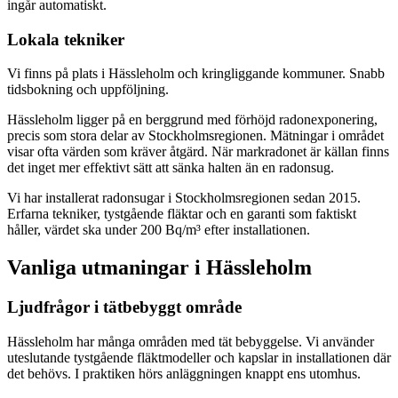
ingår automatiskt.
Lokala tekniker
Vi finns på plats i Hässleholm och kringliggande kommuner. Snabb
tidsbokning och uppföljning.
Hässleholm ligger på en berggrund med förhöjd radonexponering,
precis som stora delar av Stockholmsregionen. Mätningar i området
visar ofta värden som kräver åtgärd. När markradonet är källan finns
det inget mer effektivt sätt att sänka halten än en radonsug.
Vi har installerat radonsugar i Stockholmsregionen sedan 2015.
Erfarna tekniker, tystgående fläktar och en garanti som faktiskt
håller, värdet ska under 200 Bq/m³ efter installationen.
Vanliga utmaningar i
Hässleholm
Ljudfrågor i tätbebyggt område
Hässleholm har många områden med tät bebyggelse. Vi använder
uteslutande tystgående fläktmodeller och kapslar in installationen där
det behövs. I praktiken hörs anläggningen knappt ens utomhus.