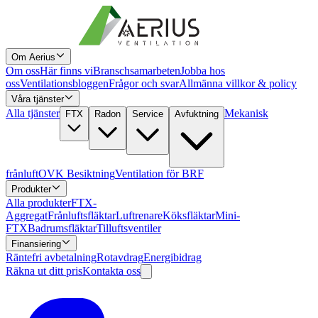
Om Aerius
Om oss
Här finns vi
Branschsamarbeten
Jobba hos
oss
Ventilationsbloggen
Frågor och svar
Allmänna villkor & policy
Våra tjänster
Alla tjänster
Mekanisk
FTX
Radon
Service
Avfuktning
frånluft
OVK Besiktning
Ventilation för BRF
Produkter
Alla produkter
FTX-
Aggregat
Frånluftsfläktar
Luftrenare
Köksfläktar
Mini-
FTX
Badrumsfläktar
Tilluftsventiler
Finansiering
Räntefri avbetalning
Rotavdrag
Energibidrag
Räkna ut ditt pris
Kontakta oss