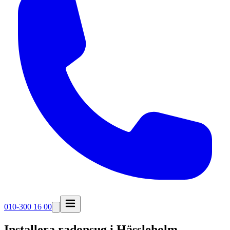
010-300 16 00
Installera radonsug i
Hässleholm