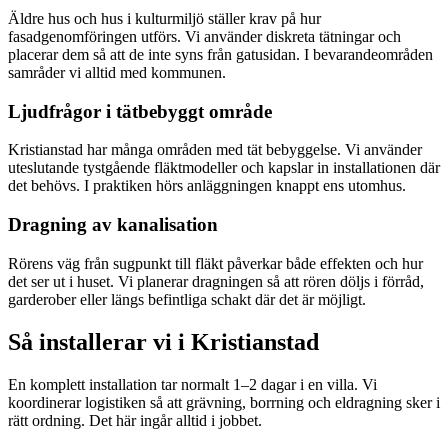
Äldre hus och hus i kulturmiljö ställer krav på hur
fasadgenomföringen utförs. Vi använder diskreta tätningar och
placerar dem så att de inte syns från gatusidan. I bevarandeområden
samråder vi alltid med kommunen.
Ljudfrågor i tätbebyggt område
Kristianstad har många områden med tät bebyggelse. Vi använder
uteslutande tystgående fläktmodeller och kapslar in installationen där
det behövs. I praktiken hörs anläggningen knappt ens utomhus.
Dragning av kanalisation
Rörens väg från sugpunkt till fläkt påverkar både effekten och hur
det ser ut i huset. Vi planerar dragningen så att rören döljs i förråd,
garderober eller längs befintliga schakt där det är möjligt.
Så installerar vi i
Kristianstad
En komplett installation tar normalt 1–2 dagar i en villa. Vi
koordinerar logistiken så att grävning, borrning och eldragning sker i
rätt ordning. Det här ingår alltid i jobbet.