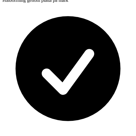
Hålborrning genom platta på mark