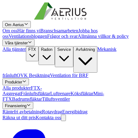
Om Aerius
Om oss
Här finns vi
Branschsamarbeten
Jobba hos
oss
Ventilationsbloggen
Frågor och svar
Allmänna villkor & policy
Våra tjänster
Alla tjänster
Mekanisk
FTX
Radon
Service
Avfuktning
frånluft
OVK Besiktning
Ventilation för BRF
Produkter
Alla produkter
FTX-
Aggregat
Frånluftsfläktar
Luftrenare
Köksfläktar
Mini-
FTX
Badrumsfläktar
Tilluftsventiler
Finansiering
Räntefri avbetalning
Rotavdrag
Energibidrag
Räkna ut ditt pris
Kontakta oss