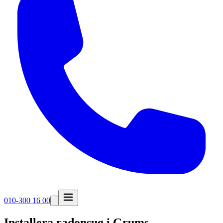
010-300 16 00
Installera radonsug i
Grums