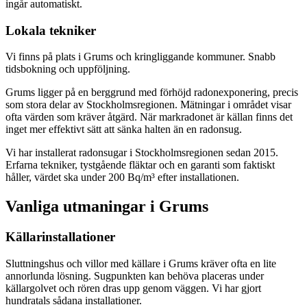
ingår automatiskt.
Lokala tekniker
Vi finns på plats i Grums och kringliggande kommuner. Snabb
tidsbokning och uppföljning.
Grums ligger på en berggrund med förhöjd radonexponering, precis
som stora delar av Stockholmsregionen. Mätningar i området visar
ofta värden som kräver åtgärd. När markradonet är källan finns det
inget mer effektivt sätt att sänka halten än en radonsug.
Vi har installerat radonsugar i Stockholmsregionen sedan 2015.
Erfarna tekniker, tystgående fläktar och en garanti som faktiskt
håller, värdet ska under 200 Bq/m³ efter installationen.
Vanliga utmaningar i
Grums
Källarinstallationer
Sluttningshus och villor med källare i Grums kräver ofta en lite
annorlunda lösning. Sugpunkten kan behöva placeras under
källargolvet och rören dras upp genom väggen. Vi har gjort
hundratals sådana installationer.