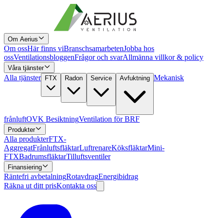
Om Aerius
Om oss
Här finns vi
Branschsamarbeten
Jobba hos
oss
Ventilationsbloggen
Frågor och svar
Allmänna villkor & policy
Våra tjänster
Alla tjänster
Mekanisk
FTX
Radon
Service
Avfuktning
frånluft
OVK Besiktning
Ventilation för BRF
Produkter
Alla produkter
FTX-
Aggregat
Frånluftsfläktar
Luftrenare
Köksfläktar
Mini-
FTX
Badrumsfläktar
Tilluftsventiler
Finansiering
Räntefri avbetalning
Rotavdrag
Energibidrag
Räkna ut ditt pris
Kontakta oss