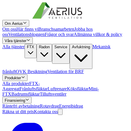
Om Aerius
Om oss
Här finns vi
Branschsamarbeten
Jobba hos
oss
Ventilationsbloggen
Frågor och svar
Allmänna villkor & policy
Våra tjänster
Alla tjänster
Mekanisk
FTX
Radon
Service
Avfuktning
frånluft
OVK Besiktning
Ventilation för BRF
Produkter
Alla produkter
FTX-
Aggregat
Frånluftsfläktar
Luftrenare
Köksfläktar
Mini-
FTX
Badrumsfläktar
Tilluftsventiler
Finansiering
Räntefri avbetalning
Rotavdrag
Energibidrag
Räkna ut ditt pris
Kontakta oss