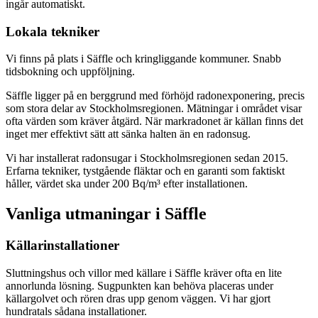
ingår automatiskt.
Lokala tekniker
Vi finns på plats i Säffle och kringliggande kommuner. Snabb
tidsbokning och uppföljning.
Säffle ligger på en berggrund med förhöjd radonexponering, precis
som stora delar av Stockholmsregionen. Mätningar i området visar
ofta värden som kräver åtgärd. När markradonet är källan finns det
inget mer effektivt sätt att sänka halten än en radonsug.
Vi har installerat radonsugar i Stockholmsregionen sedan 2015.
Erfarna tekniker, tystgående fläktar och en garanti som faktiskt
håller, värdet ska under 200 Bq/m³ efter installationen.
Vanliga utmaningar i
Säffle
Källarinstallationer
Sluttningshus och villor med källare i Säffle kräver ofta en lite
annorlunda lösning. Sugpunkten kan behöva placeras under
källargolvet och rören dras upp genom väggen. Vi har gjort
hundratals sådana installationer.