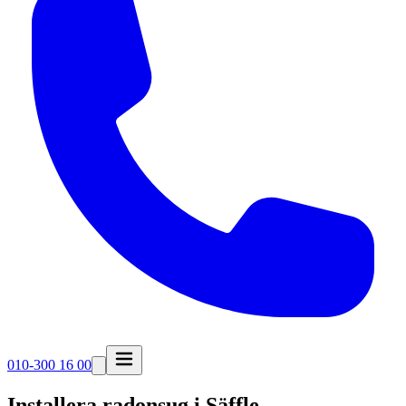
010-300 16 00
Installera radonsug i
Säffle