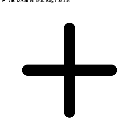
Vad kostar en radonsug i Säffle?