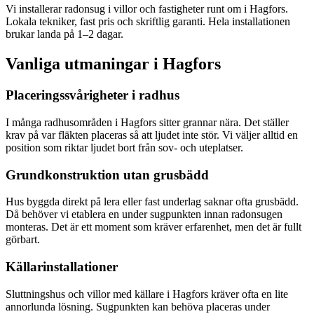
Vi installerar radonsug i villor och fastigheter runt om i Hagfors.
Lokala tekniker, fast pris och skriftlig garanti. Hela installationen
brukar landa på 1–2 dagar.
Vanliga utmaningar i
Hagfors
Placeringssvårigheter i radhus
I många radhusområden i Hagfors sitter grannar nära. Det ställer
krav på var fläkten placeras så att ljudet inte stör. Vi väljer alltid en
position som riktar ljudet bort från sov- och uteplatser.
Grundkonstruktion utan grusbädd
Hus byggda direkt på lera eller fast underlag saknar ofta grusbädd.
Då behöver vi etablera en under sugpunkten innan radonsugen
monteras. Det är ett moment som kräver erfarenhet, men det är fullt
görbart.
Källarinstallationer
Sluttningshus och villor med källare i Hagfors kräver ofta en lite
annorlunda lösning. Sugpunkten kan behöva placeras under