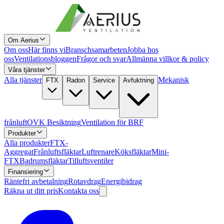
Om Aerius
Om oss
Här finns vi
Branschsamarbeten
Jobba hos
oss
Ventilationsbloggen
Frågor och svar
Allmänna villkor & policy
Våra tjänster
Alla tjänster
Mekanisk
FTX
Radon
Service
Avfuktning
frånluft
OVK Besiktning
Ventilation för BRF
Produkter
Alla produkter
FTX-
Aggregat
Frånluftsfläktar
Luftrenare
Köksfläktar
Mini-
FTX
Badrumsfläktar
Tilluftsventiler
Finansiering
Räntefri avbetalning
Rotavdrag
Energibidrag
Räkna ut ditt pris
Kontakta oss