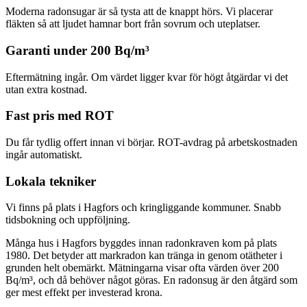
Moderna radonsugar är så tysta att de knappt hörs. Vi placerar
fläkten så att ljudet hamnar bort från sovrum och uteplatser.
Garanti under 200 Bq/m³
Eftermätning ingår. Om värdet ligger kvar för högt åtgärdar vi det
utan extra kostnad.
Fast pris med ROT
Du får tydlig offert innan vi börjar. ROT-avdrag på arbetskostnaden
ingår automatiskt.
Lokala tekniker
Vi finns på plats i Hagfors och kringliggande kommuner. Snabb
tidsbokning och uppföljning.
Många hus i Hagfors byggdes innan radonkraven kom på plats
1980. Det betyder att markradon kan tränga in genom otätheter i
grunden helt obemärkt. Mätningarna visar ofta värden över 200
Bq/m³, och då behöver något göras. En radonsug är den åtgärd som
ger mest effekt per investerad krona.