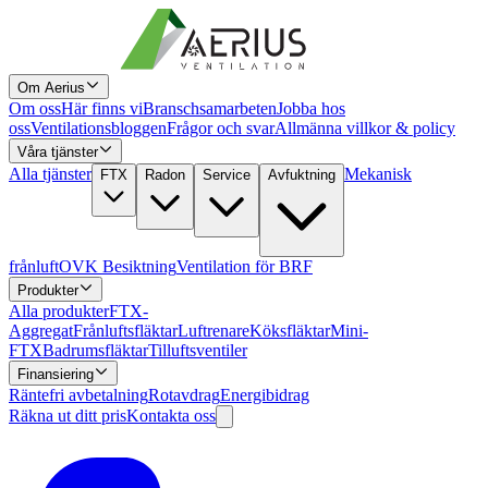
Om Aerius
Om oss
Här finns vi
Branschsamarbeten
Jobba hos
oss
Ventilationsbloggen
Frågor och svar
Allmänna villkor & policy
Våra tjänster
Alla tjänster
Mekanisk
FTX
Radon
Service
Avfuktning
frånluft
OVK Besiktning
Ventilation för BRF
Produkter
Alla produkter
FTX-
Aggregat
Frånluftsfläktar
Luftrenare
Köksfläktar
Mini-
FTX
Badrumsfläktar
Tilluftsventiler
Finansiering
Räntefri avbetalning
Rotavdrag
Energibidrag
Räkna ut ditt pris
Kontakta oss