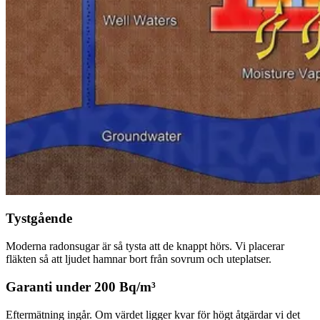
Tystgående
Moderna radonsugar är så tysta att de knappt hörs. Vi placerar
fläkten så att ljudet hamnar bort från sovrum och uteplatser.
Garanti under 200 Bq/m³
Eftermätning ingår. Om värdet ligger kvar för högt åtgärdar vi det