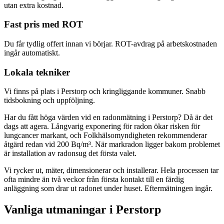
utan extra kostnad.
Fast pris med ROT
Du får tydlig offert innan vi börjar. ROT-avdrag på arbetskostnaden
ingår automatiskt.
Lokala tekniker
Vi finns på plats i Perstorp och kringliggande kommuner. Snabb
tidsbokning och uppföljning.
Har du fått höga värden vid en radonmätning i Perstorp? Då är det
dags att agera. Långvarig exponering för radon ökar risken för
lungcancer markant, och Folkhälsomyndigheten rekommenderar
åtgärd redan vid 200 Bq/m³. När markradon ligger bakom problemet
är installation av radonsug det första valet.
Vi rycker ut, mäter, dimensionerar och installerar. Hela processen tar
ofta mindre än två veckor från första kontakt till en färdig
anläggning som drar ut radonet under huset. Eftermätningen ingår.
Vanliga utmaningar i
Perstorp