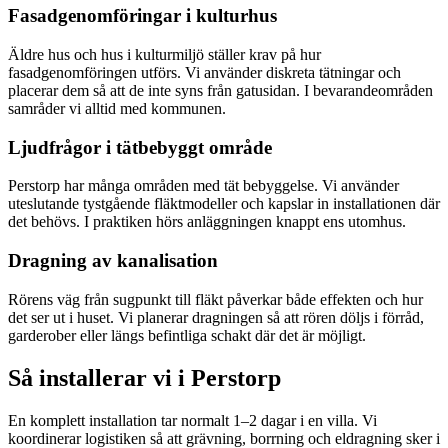
Fasadgenomföringar i kulturhus
Äldre hus och hus i kulturmiljö ställer krav på hur
fasadgenomföringen utförs. Vi använder diskreta tätningar och
placerar dem så att de inte syns från gatusidan. I bevarandeområden
samråder vi alltid med kommunen.
Ljudfrågor i tätbebyggt område
Perstorp har många områden med tät bebyggelse. Vi använder
uteslutande tystgående fläktmodeller och kapslar in installationen där
det behövs. I praktiken hörs anläggningen knappt ens utomhus.
Dragning av kanalisation
Rörens väg från sugpunkt till fläkt påverkar både effekten och hur
det ser ut i huset. Vi planerar dragningen så att rören döljs i förråd,
garderober eller längs befintliga schakt där det är möjligt.
Så installerar vi i
Perstorp
En komplett installation tar normalt 1–2 dagar i en villa. Vi
koordinerar logistiken så att grävning, borrning och eldragning sker i