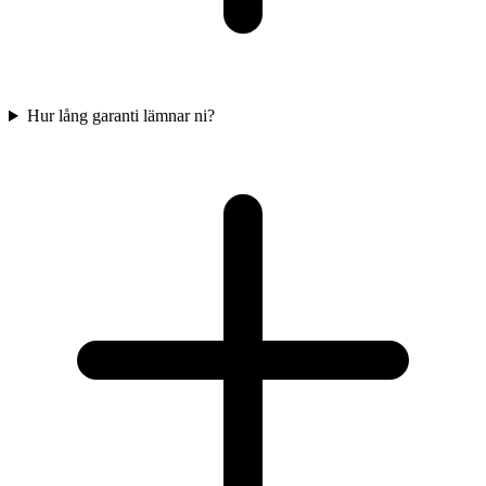
Hur lång garanti lämnar ni?