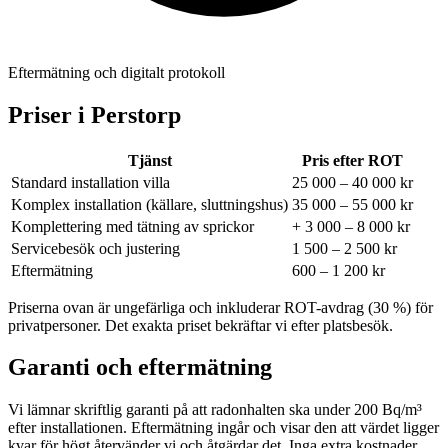
Eftermätning och digitalt protokoll
Priser i
Perstorp
Tjänst
Pris efter ROT
Standard installation villa
25 000 – 40 000 kr
Komplex installation (källare, sluttningshus)
35 000 – 55 000 kr
Komplettering med tätning av sprickor
+ 3 000 – 8 000 kr
Servicebesök och justering
1 500 – 2 500 kr
Eftermätning
600 – 1 200 kr
Priserna ovan är ungefärliga och inkluderar ROT-avdrag (30 %) för
privatpersoner. Det exakta priset bekräftar vi efter platsbesök.
Garanti och eftermätning
Vi lämnar skriftlig garanti på att radonhalten ska under 200 Bq/m³
efter installationen. Eftermätning ingår och visar den att värdet ligger
kvar för högt återvänder vi och åtgärdar det. Inga extra kostnader,