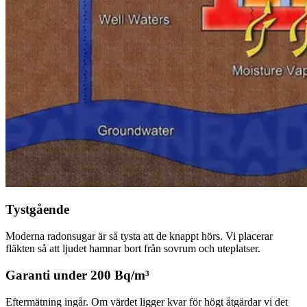
Tystgående
Moderna radonsugar är så tysta att de knappt hörs. Vi placerar
fläkten så att ljudet hamnar bort från sovrum och uteplatser.
Garanti under 200 Bq/m³
Eftermätning ingår. Om värdet ligger kvar för högt åtgärdar vi det