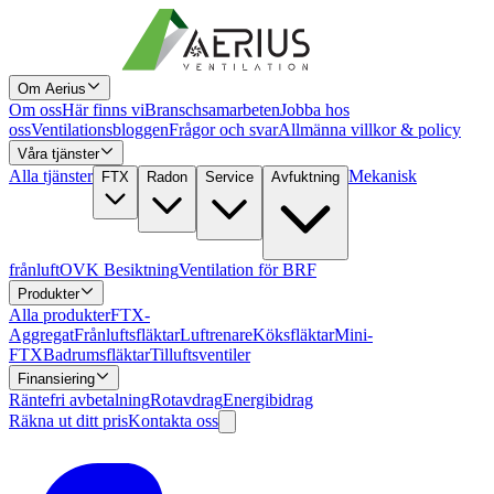
Om Aerius
Om oss
Här finns vi
Branschsamarbeten
Jobba hos
oss
Ventilationsbloggen
Frågor och svar
Allmänna villkor & policy
Våra tjänster
Alla tjänster
Mekanisk
FTX
Radon
Service
Avfuktning
frånluft
OVK Besiktning
Ventilation för BRF
Produkter
Alla produkter
FTX-
Aggregat
Frånluftsfläktar
Luftrenare
Köksfläktar
Mini-
FTX
Badrumsfläktar
Tilluftsventiler
Finansiering
Räntefri avbetalning
Rotavdrag
Energibidrag
Räkna ut ditt pris
Kontakta oss