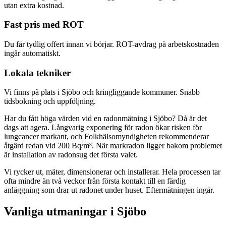
utan extra kostnad.
Fast pris med ROT
Du får tydlig offert innan vi börjar. ROT-avdrag på arbetskostnaden
ingår automatiskt.
Lokala tekniker
Vi finns på plats i Sjöbo och kringliggande kommuner. Snabb
tidsbokning och uppföljning.
Har du fått höga värden vid en radonmätning i Sjöbo? Då är det
dags att agera. Långvarig exponering för radon ökar risken för
lungcancer markant, och Folkhälsomyndigheten rekommenderar
åtgärd redan vid 200 Bq/m³. När markradon ligger bakom problemet
är installation av radonsug det första valet.
Vi rycker ut, mäter, dimensionerar och installerar. Hela processen tar
ofta mindre än två veckor från första kontakt till en färdig
anläggning som drar ut radonet under huset. Eftermätningen ingår.
Vanliga utmaningar i
Sjöbo