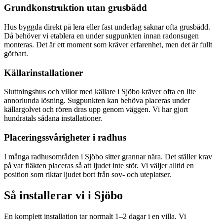
Grundkonstruktion utan grusbädd
Hus byggda direkt på lera eller fast underlag saknar ofta grusbädd.
Då behöver vi etablera en under sugpunkten innan radonsugen
monteras. Det är ett moment som kräver erfarenhet, men det är fullt
görbart.
Källarinstallationer
Sluttningshus och villor med källare i Sjöbo kräver ofta en lite
annorlunda lösning. Sugpunkten kan behöva placeras under
källargolvet och rören dras upp genom väggen. Vi har gjort
hundratals sådana installationer.
Placeringssvårigheter i radhus
I många radhusområden i Sjöbo sitter grannar nära. Det ställer krav
på var fläkten placeras så att ljudet inte stör. Vi väljer alltid en
position som riktar ljudet bort från sov- och uteplatser.
Så installerar vi i
Sjöbo
En komplett installation tar normalt 1–2 dagar i en villa. Vi