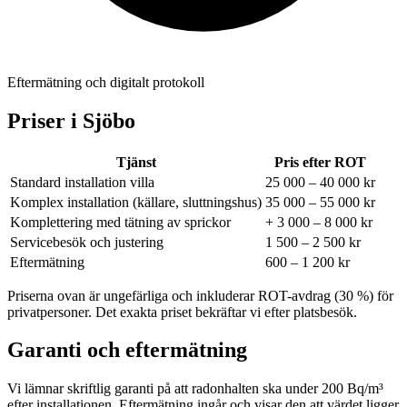
Eftermätning och digitalt protokoll
Priser i
Sjöbo
Tjänst
Pris efter ROT
Standard installation villa
25 000 – 40 000 kr
Komplex installation (källare, sluttningshus)
35 000 – 55 000 kr
Komplettering med tätning av sprickor
+ 3 000 – 8 000 kr
Servicebesök och justering
1 500 – 2 500 kr
Eftermätning
600 – 1 200 kr
Priserna ovan är ungefärliga och inkluderar ROT-avdrag (30 %) för
privatpersoner. Det exakta priset bekräftar vi efter platsbesök.
Garanti och eftermätning
Vi lämnar skriftlig garanti på att radonhalten ska under 200 Bq/m³
efter installationen. Eftermätning ingår och visar den att värdet ligger