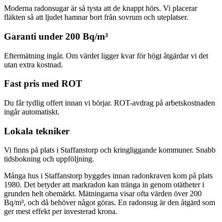
Moderna radonsugar är så tysta att de knappt hörs. Vi placerar
fläkten så att ljudet hamnar bort från sovrum och uteplatser.
Garanti under 200 Bq/m³
Eftermätning ingår. Om värdet ligger kvar för högt åtgärdar vi det
utan extra kostnad.
Fast pris med ROT
Du får tydlig offert innan vi börjar. ROT-avdrag på arbetskostnaden
ingår automatiskt.
Lokala tekniker
Vi finns på plats i Staffanstorp och kringliggande kommuner. Snabb
tidsbokning och uppföljning.
Många hus i Staffanstorp byggdes innan radonkraven kom på plats
1980. Det betyder att markradon kan tränga in genom otätheter i
grunden helt obemärkt. Mätningarna visar ofta värden över 200
Bq/m³, och då behöver något göras. En radonsug är den åtgärd som
ger mest effekt per investerad krona.