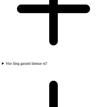
Hur lång garanti lämnar ni?