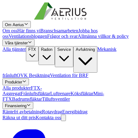
Om Aerius
Om oss
Här finns vi
Branschsamarbeten
Jobba hos
oss
Ventilationsbloggen
Frågor och svar
Allmänna villkor & policy
Våra tjänster
Alla tjänster
Mekanisk
FTX
Radon
Service
Avfuktning
frånluft
OVK Besiktning
Ventilation för BRF
Produkter
Alla produkter
FTX-
Aggregat
Frånluftsfläktar
Luftrenare
Köksfläktar
Mini-
FTX
Badrumsfläktar
Tilluftsventiler
Finansiering
Räntefri avbetalning
Rotavdrag
Energibidrag
Räkna ut ditt pris
Kontakta oss