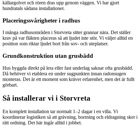
källargolvet och rören dras upp genom väggen. Vi har gjort
hundratals sådana installationer.
Placeringssvårigheter i radhus
I många radhusområden i Storvreta sitter grannar nära. Det ställer
krav på var fläkten placeras så att ljudet inte stör. Vi väljer alltid en
position som riktar ljudet bort från sov- och uteplatser.
Grundkonstruktion utan grusbädd
Hus byggda direkt på lera eller fast underlag saknar ofta grusbädd.
Då behöver vi etablera en under sugpunkten innan radonsugen
monteras. Det är ett moment som kräver erfarenhet, men det är fullt
görbart.
Så installerar vi i
Storvreta
En komplett installation tar normalt 1–2 dagar i en villa. Vi
koordinerar logistiken så att grävning, borrning och eldragning sker i
rätt ordning. Det här ingår alltid i jobbet.