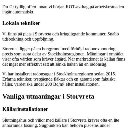
Du får tydlig offert innan vi börjar. ROT-avdrag på arbetskostnaden
ingår automatiskt.
Lokala tekniker
Vi finns på plats i Storvreta och kringliggande kommuner. Snabb
tidsbokning och uppföljning.
Storvreta ligger på en berggrund med förhöjd radonexponering,
precis som stora delar av Stockholmsregionen. Mätningar i området
visar ofta värden som kräver åtgärd. När markradonet är källan finns
det inget mer effektivt sätt att sänka halten än en radonsug.
Vi har installerat radonsugar i Stockholmsregionen sedan 2015.
Erfarna tekniker, tystgående fläktar och en garanti som faktiskt
håller, värdet ska under 200 Bq/m³ efter installationen.
Vanliga utmaningar i
Storvreta
Källarinstallationer
Sluttningshus och villor med källare i Storvreta kräver ofta en lite
annorlunda lösning. Sugpunkten kan behöva placeras under