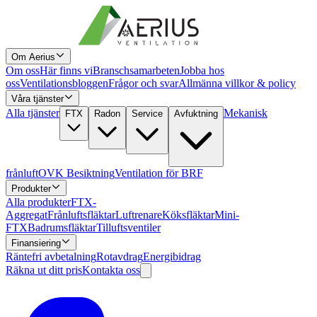
Om Aerius
Om oss
Här finns vi
Branschsamarbeten
Jobba hos
oss
Ventilationsbloggen
Frågor och svar
Allmänna villkor & policy
Våra tjänster
Alla tjänster
Mekanisk
FTX
Radon
Service
Avfuktning
frånluft
OVK Besiktning
Ventilation för BRF
Produkter
Alla produkter
FTX-
Aggregat
Frånluftsfläktar
Luftrenare
Köksfläktar
Mini-
FTX
Badrumsfläktar
Tilluftsventiler
Finansiering
Räntefri avbetalning
Rotavdrag
Energibidrag
Räkna ut ditt pris
Kontakta oss