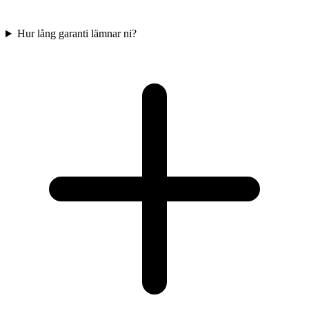
Hur lång garanti lämnar ni?