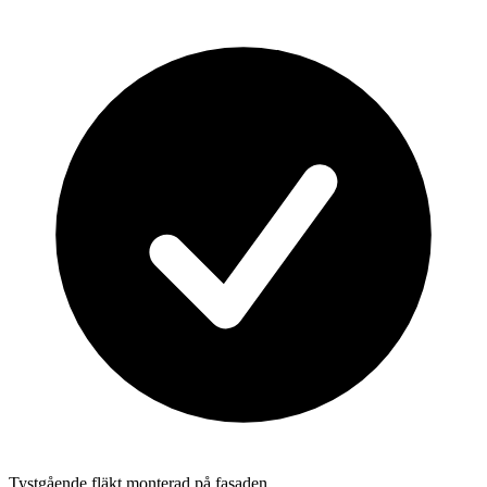
Tystgående fläkt monterad på fasaden