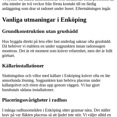
ofta mindre än två veckor från första kontakt till en färdig
anläggning som drar ut radonet under huset. Eftermätningen ingår.
Vanliga utmaningar i
Enköping
Grundkonstruktion utan grusbädd
Hus byggda direkt på lera eller fast underlag saknar ofta grusbädd.
Då behöver vi etablera en under sugpunkten innan radonsugen
monteras. Det är ett moment som kräver erfarenhet, men det är fullt
görbart.
Källarinstallationer
Sluttningshus och villor med källare i Enköping kräver ofta en lite
annorlunda lösning. Sugpunkten kan behöva placeras under
källargolvet och rören dras upp genom väggen. Vi har gjort
hundratals sådana installationer.
Placeringssvårigheter i radhus
I många radhusområden i Enköping sitter grannar nära. Det ställer
krav på var fläkten placeras så att ljudet inte stör. Vi väljer alltid en