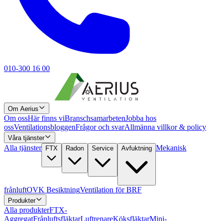
010-300 16 00
Om Aerius
Om oss
Här finns vi
Branschsamarbeten
Jobba hos
oss
Ventilationsbloggen
Frågor och svar
Allmänna villkor & policy
Våra tjänster
Alla tjänster
Mekanisk
FTX
Radon
Service
Avfuktning
frånluft
OVK Besiktning
Ventilation för BRF
Produkter
Alla produkter
FTX-
Aggregat
Frånluftsfläktar
Luftrenare
Köksfläktar
Mini-