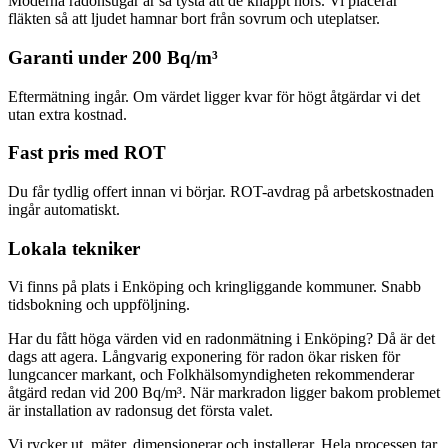
Moderna radonsugar är så tysta att de knappt hörs. Vi placerar
fläkten så att ljudet hamnar bort från sovrum och uteplatser.
Garanti under 200 Bq/m³
Eftermätning ingår. Om värdet ligger kvar för högt åtgärdar vi det
utan extra kostnad.
Fast pris med ROT
Du får tydlig offert innan vi börjar. ROT-avdrag på arbetskostnaden
ingår automatiskt.
Lokala tekniker
Vi finns på plats i Enköping och kringliggande kommuner. Snabb
tidsbokning och uppföljning.
Har du fått höga värden vid en radonmätning i Enköping? Då är det
dags att agera. Långvarig exponering för radon ökar risken för
lungcancer markant, och Folkhälsomyndigheten rekommenderar
åtgärd redan vid 200 Bq/m³. När markradon ligger bakom problemet
är installation av radonsug det första valet.
Vi rycker ut, mäter, dimensionerar och installerar. Hela processen tar