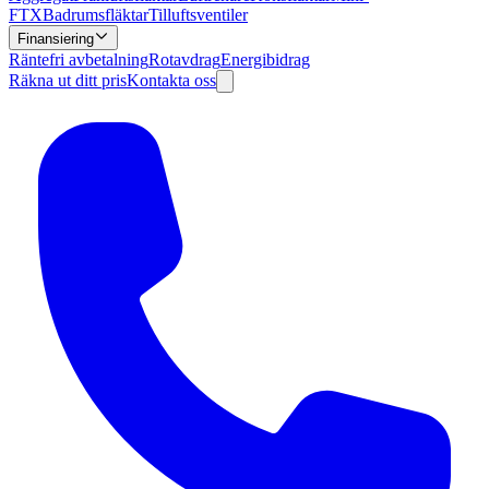
FTX
Badrumsfläktar
Tilluftsventiler
Finansiering
Räntefri avbetalning
Rotavdrag
Energibidrag
Räkna ut ditt pris
Kontakta oss