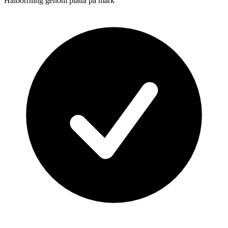
Hålborrning genom platta på mark