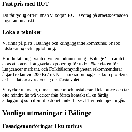
Fast pris med ROT
Du får tydlig offert innan vi börjar. ROT-avdrag på arbetskostnaden
ingår automatiskt.
Lokala tekniker
Vi finns på plats i Bälinge och kringliggande kommuner. Snabb
tidsbokning och uppföljning.
Har du fått höga värden vid en radonmätning i Bälinge? Då är det
dags att agera. Långvarig exponering för radon ökar risken för
lungcancer markant, och Folkhälsomyndigheten rekommenderar
åtgärd redan vid 200 Bq/m³. När markradon ligger bakom problemet
är installation av radonsug det första valet.
Vi rycker ut, mäter, dimensionerar och installerar. Hela processen tar
ofta mindre än två veckor från första kontakt till en färdig
anläggning som drar ut radonet under huset. Eftermätningen ingår.
Vanliga utmaningar i
Bälinge
Fasadgenomföringar i kulturhus