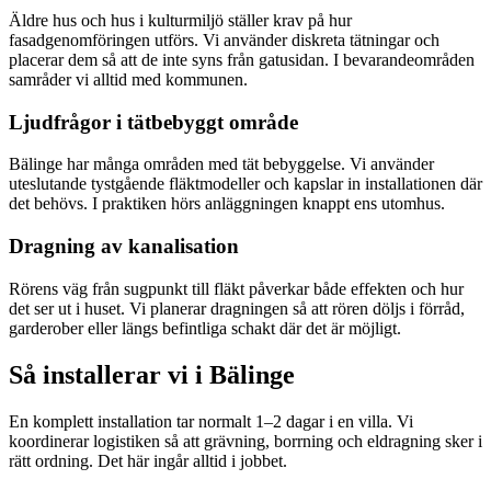
Äldre hus och hus i kulturmiljö ställer krav på hur
fasadgenomföringen utförs. Vi använder diskreta tätningar och
placerar dem så att de inte syns från gatusidan. I bevarandeområden
samråder vi alltid med kommunen.
Ljudfrågor i tätbebyggt område
Bälinge har många områden med tät bebyggelse. Vi använder
uteslutande tystgående fläktmodeller och kapslar in installationen där
det behövs. I praktiken hörs anläggningen knappt ens utomhus.
Dragning av kanalisation
Rörens väg från sugpunkt till fläkt påverkar både effekten och hur
det ser ut i huset. Vi planerar dragningen så att rören döljs i förråd,
garderober eller längs befintliga schakt där det är möjligt.
Så installerar vi i
Bälinge
En komplett installation tar normalt 1–2 dagar i en villa. Vi
koordinerar logistiken så att grävning, borrning och eldragning sker i
rätt ordning. Det här ingår alltid i jobbet.