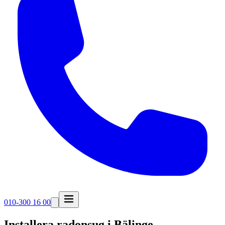
010-300 16 00
Installera radonsug i
Bälinge