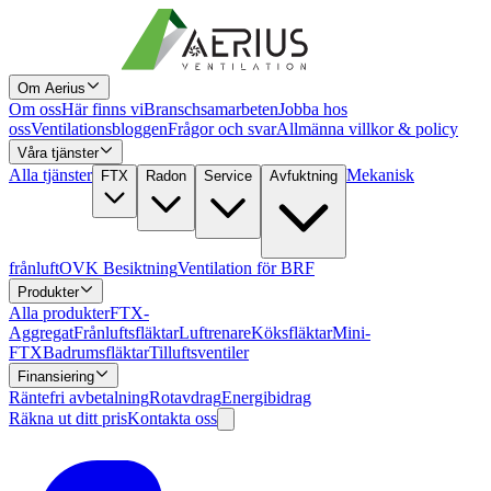
Om Aerius
Om oss
Här finns vi
Branschsamarbeten
Jobba hos
oss
Ventilationsbloggen
Frågor och svar
Allmänna villkor & policy
Våra tjänster
Alla tjänster
Mekanisk
FTX
Radon
Service
Avfuktning
frånluft
OVK Besiktning
Ventilation för BRF
Produkter
Alla produkter
FTX-
Aggregat
Frånluftsfläktar
Luftrenare
Köksfläktar
Mini-
FTX
Badrumsfläktar
Tilluftsventiler
Finansiering
Räntefri avbetalning
Rotavdrag
Energibidrag
Räkna ut ditt pris
Kontakta oss