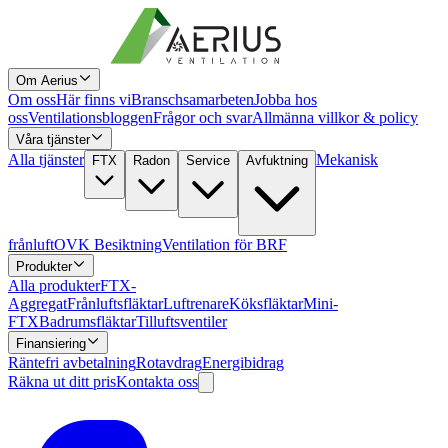
Om Aerius
Om oss
Här finns vi
Branschsamarbeten
Jobba hos
oss
Ventilationsbloggen
Frågor och svar
Allmänna villkor & policy
Våra tjänster
Alla tjänster
Mekanisk
FTX
Radon
Service
Avfuktning
frånluft
OVK Besiktning
Ventilation för BRF
Produkter
Alla produkter
FTX-
Aggregat
Frånluftsfläktar
Luftrenare
Köksfläktar
Mini-
FTX
Badrumsfläktar
Tilluftsventiler
Finansiering
Räntefri avbetalning
Rotavdrag
Energibidrag
Räkna ut ditt pris
Kontakta oss