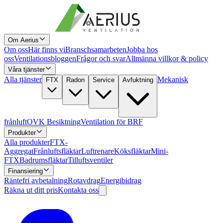
Om Aerius
Om oss
Här finns vi
Branschsamarbeten
Jobba hos
oss
Ventilationsbloggen
Frågor och svar
Allmänna villkor & policy
Våra tjänster
Alla tjänster
Mekanisk
FTX
Radon
Service
Avfuktning
frånluft
OVK Besiktning
Ventilation för BRF
Produkter
Alla produkter
FTX-
Aggregat
Frånluftsfläktar
Luftrenare
Köksfläktar
Mini-
FTX
Badrumsfläktar
Tilluftsventiler
Finansiering
Räntefri avbetalning
Rotavdrag
Energibidrag
Räkna ut ditt pris
Kontakta oss