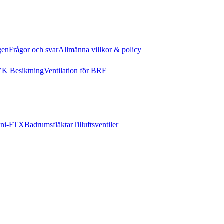
gen
Frågor och svar
Allmänna villkor & policy
K Besiktning
Ventilation för BRF
ni-FTX
Badrumsfläktar
Tilluftsventiler