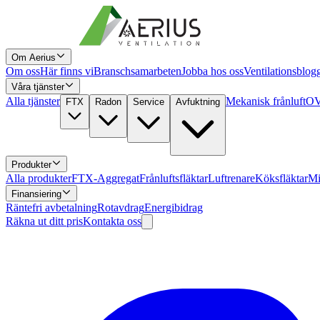
Om Aerius
Om oss
Här finns vi
Branschsamarbeten
Jobba hos oss
Ventilationsblog
Våra tjänster
Alla tjänster
Mekanisk frånluft
OV
FTX
Radon
Service
Avfuktning
Produkter
Alla produkter
FTX-Aggregat
Frånluftsfläktar
Luftrenare
Köksfläktar
Mi
Finansiering
Räntefri avbetalning
Rotavdrag
Energibidrag
Räkna ut ditt pris
Kontakta oss