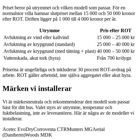
Priset beror på utrymmet och vilken modell som passar. För en
normalstor villa hamnar slutpriset mellan 15 000 och 50 000 kronor
efter ROT. Driften ligger på 1 000 till 4 000 kronor per år.
Utrymme
Pris efter ROT
Avfuktning av vind eller kallvind
15 000 – 25 000 kr
Avfuktning av krypgrund (standard)
25 000 – 40 000 kr
Avfuktning av krypgrund (med tätning + plast)
40 000 – 50 000 kr
Vattenskada, akut tork (hyra)
Från 700 kr/dygn
Priserna är ungefärliga och inkluderar 30 procent ROT-avdrag på
arbete. ROT gäller arbetstid, inte själva aggregatet eller akut hyra.
Märken vi installerar
Vi är märkesneutrala och rekommenderar den modell som passar
bäst för ditt hus. Valet styrs av utrymme, temperatur och
fuktbelastning, inte av leverantören. Här är några av de modeller vi
installerar.
Acetec EvoDry
Corroventa CTR
Munters MG
Aerial
(Dantherm)
Woods MDK