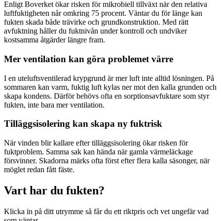
Enligt Boverket ökar risken för mikrobiell tillväxt när den relativa
luftfuktigheten når omkring 75 procent. Väntar du för länge kan
fukten skada både trävirke och grundkonstruktion. Med rätt
avfuktning håller du fuktnivån under kontroll och undviker
kostsamma åtgärder längre fram.
Mer ventilation kan göra problemet värre
I en uteluftsventilerad krypgrund är mer luft inte alltid lösningen. På
sommaren kan varm, fuktig luft kylas ner mot den kalla grunden och
skapa kondens. Därför behövs ofta en sorptionsavfuktare som styr
fukten, inte bara mer ventilation.
Tilläggsisolering kan skapa ny fuktrisk
När vinden blir kallare efter tilläggsisolering ökar risken för
fuktproblem. Samma sak kan hända när gamla värmeläckage
försvinner. Skadorna märks ofta först efter flera kalla säsonger, när
möglet redan fått fäste.
Vart har du fukten?
Klicka in på ditt utrymme så får du ett riktpris och vet ungefär vad
som väntar.