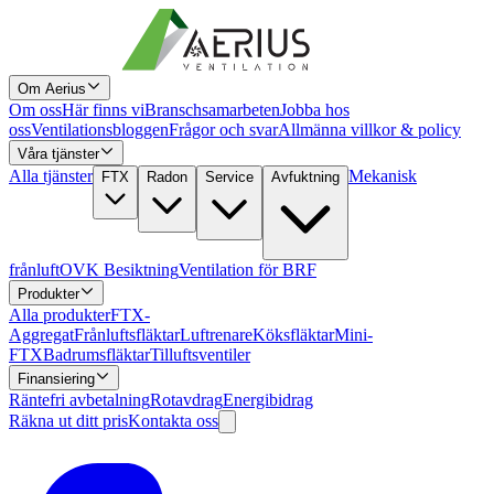
Om Aerius
Om oss
Här finns vi
Branschsamarbeten
Jobba hos
oss
Ventilationsbloggen
Frågor och svar
Allmänna villkor & policy
Våra tjänster
Alla tjänster
Mekanisk
FTX
Radon
Service
Avfuktning
frånluft
OVK Besiktning
Ventilation för BRF
Produkter
Alla produkter
FTX-
Aggregat
Frånluftsfläktar
Luftrenare
Köksfläktar
Mini-
FTX
Badrumsfläktar
Tilluftsventiler
Finansiering
Räntefri avbetalning
Rotavdrag
Energibidrag
Räkna ut ditt pris
Kontakta oss