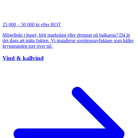
25 000 – 50 000 kr efter ROT
Mögellukt i huset, blöt markplast eller droppar på balkarna? Då är
det dags att mäta fukten. Vi installerar sorptionsavfuktare som håller
krypgrunden torr över tid.
Vind & kallvind