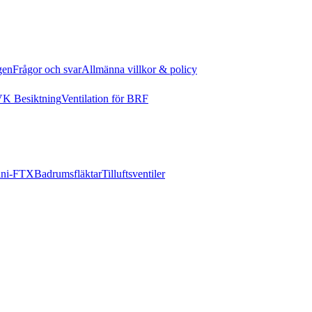
gen
Frågor och svar
Allmänna villkor & policy
K Besiktning
Ventilation för BRF
ni-FTX
Badrumsfläktar
Tilluftsventiler