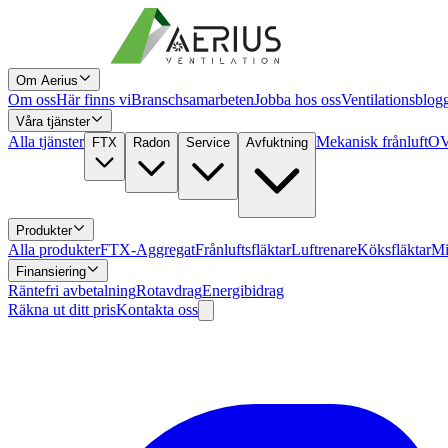
Om Aerius
Om oss
Här finns vi
Branschsamarbeten
Jobba hos oss
Ventilationsblog
Våra tjänster
Alla tjänster
Mekanisk frånluft
OV
FTX
Radon
Service
Avfuktning
Produkter
Alla produkter
FTX-Aggregat
Frånluftsfläktar
Luftrenare
Köksfläktar
Mi
Finansiering
Räntefri avbetalning
Rotavdrag
Energibidrag
Räkna ut ditt pris
Kontakta oss