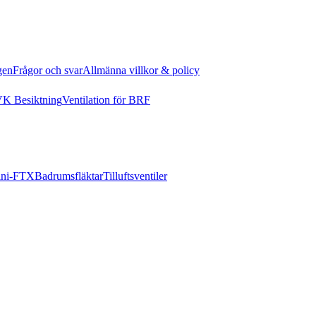
gen
Frågor och svar
Allmänna villkor & policy
K Besiktning
Ventilation för BRF
ni-FTX
Badrumsfläktar
Tilluftsventiler