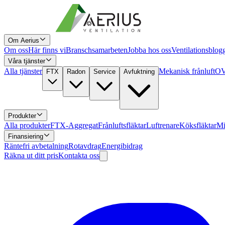
Om Aerius
Om oss
Här finns vi
Branschsamarbeten
Jobba hos oss
Ventilationsblog
Våra tjänster
Alla tjänster
Mekanisk frånluft
OV
FTX
Radon
Service
Avfuktning
Produkter
Alla produkter
FTX-Aggregat
Frånluftsfläktar
Luftrenare
Köksfläktar
Mi
Finansiering
Räntefri avbetalning
Rotavdrag
Energibidrag
Räkna ut ditt pris
Kontakta oss