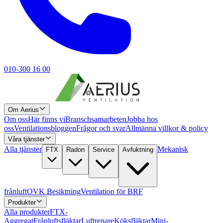
010-300 16 00
Om Aerius
Om oss
Här finns vi
Branschsamarbeten
Jobba hos
oss
Ventilationsbloggen
Frågor och svar
Allmänna villkor & policy
Våra tjänster
Alla tjänster
Mekanisk
FTX
Radon
Service
Avfuktning
frånluft
OVK Besiktning
Ventilation för BRF
Produkter
Alla produkter
FTX-
Aggregat
Frånluftsfläktar
Luftrenare
Köksfläktar
Mini-