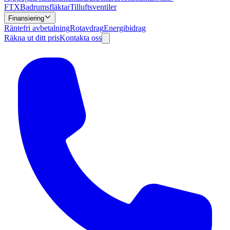
FTX
Badrumsfläktar
Tilluftsventiler
Finansiering
Räntefri avbetalning
Rotavdrag
Energibidrag
Räkna ut ditt pris
Kontakta oss