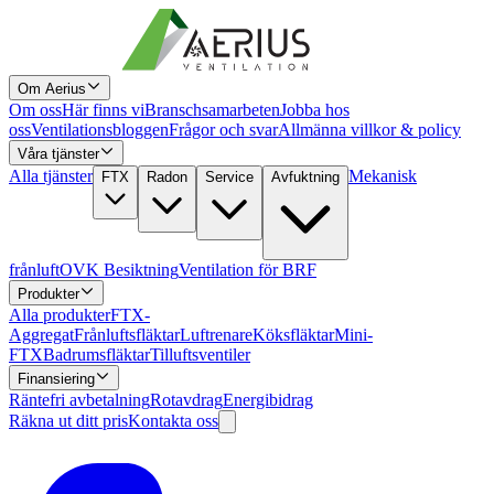
Om Aerius
Om oss
Här finns vi
Branschsamarbeten
Jobba hos
oss
Ventilationsbloggen
Frågor och svar
Allmänna villkor & policy
Våra tjänster
Alla tjänster
Mekanisk
FTX
Radon
Service
Avfuktning
frånluft
OVK Besiktning
Ventilation för BRF
Produkter
Alla produkter
FTX-
Aggregat
Frånluftsfläktar
Luftrenare
Köksfläktar
Mini-
FTX
Badrumsfläktar
Tilluftsventiler
Finansiering
Räntefri avbetalning
Rotavdrag
Energibidrag
Räkna ut ditt pris
Kontakta oss