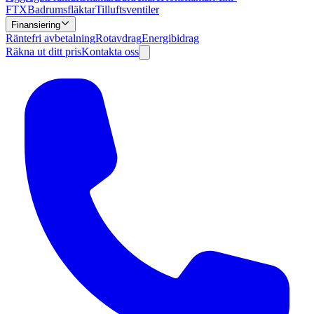
FTX
Badrumsfläktar
Tilluftsventiler
Finansiering
Räntefri avbetalning
Rotavdrag
Energibidrag
Räkna ut ditt pris
Kontakta oss