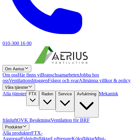
010-300 16 00
Om Aerius
Om oss
Här finns vi
Branschsamarbeten
Jobba hos
oss
Ventilationsbloggen
Frågor och svar
Allmänna villkor & policy
Våra tjänster
Alla tjänster
Mekanisk
FTX
Radon
Service
Avfuktning
frånluft
OVK Besiktning
Ventilation för BRF
Produkter
Alla produkter
FTX-
Aggregat
Frånluftsfläktar
Luftrenare
Köksfläktar
Mini-