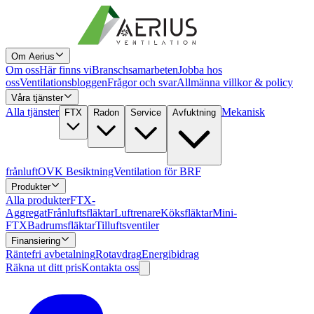
Om Aerius
Om oss
Här finns vi
Branschsamarbeten
Jobba hos
oss
Ventilationsbloggen
Frågor och svar
Allmänna villkor & policy
Våra tjänster
Alla tjänster
Mekanisk
FTX
Radon
Service
Avfuktning
frånluft
OVK Besiktning
Ventilation för BRF
Produkter
Alla produkter
FTX-
Aggregat
Frånluftsfläktar
Luftrenare
Köksfläktar
Mini-
FTX
Badrumsfläktar
Tilluftsventiler
Finansiering
Räntefri avbetalning
Rotavdrag
Energibidrag
Räkna ut ditt pris
Kontakta oss