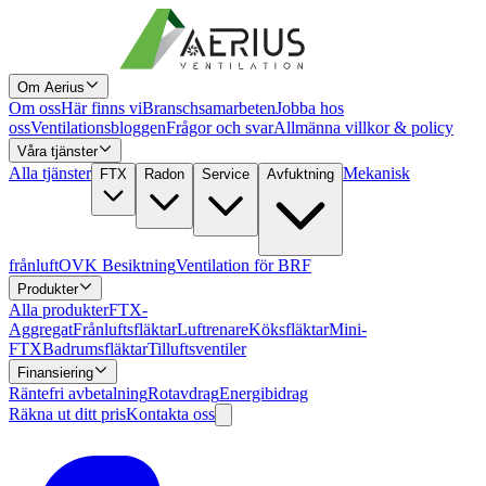
Om Aerius
Om oss
Här finns vi
Branschsamarbeten
Jobba hos
oss
Ventilationsbloggen
Frågor och svar
Allmänna villkor & policy
Våra tjänster
Alla tjänster
Mekanisk
FTX
Radon
Service
Avfuktning
frånluft
OVK Besiktning
Ventilation för BRF
Produkter
Alla produkter
FTX-
Aggregat
Frånluftsfläktar
Luftrenare
Köksfläktar
Mini-
FTX
Badrumsfläktar
Tilluftsventiler
Finansiering
Räntefri avbetalning
Rotavdrag
Energibidrag
Räkna ut ditt pris
Kontakta oss