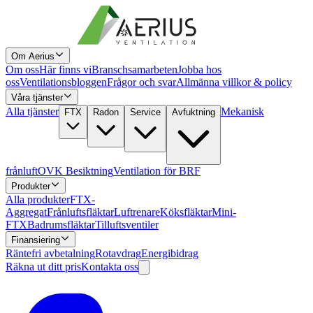
Om Aerius
Om oss
Här finns vi
Branschsamarbeten
Jobba hos
oss
Ventilationsbloggen
Frågor och svar
Allmänna villkor & policy
Våra tjänster
Alla tjänster
Mekanisk
FTX
Radon
Service
Avfuktning
frånluft
OVK Besiktning
Ventilation för BRF
Produkter
Alla produkter
FTX-
Aggregat
Frånluftsfläktar
Luftrenare
Köksfläktar
Mini-
FTX
Badrumsfläktar
Tilluftsventiler
Finansiering
Räntefri avbetalning
Rotavdrag
Energibidrag
Räkna ut ditt pris
Kontakta oss