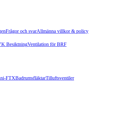
gen
Frågor och svar
Allmänna villkor & policy
K Besiktning
Ventilation för BRF
ni-FTX
Badrumsfläktar
Tilluftsventiler