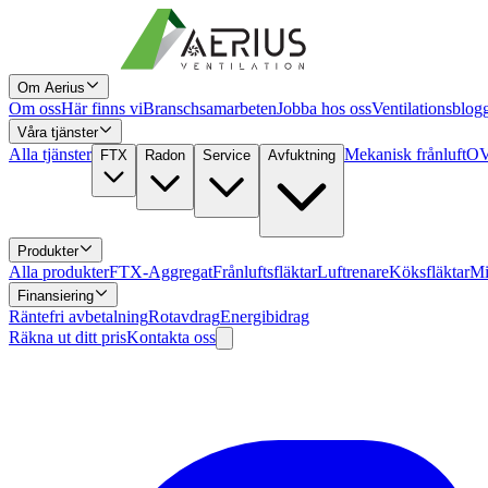
Om Aerius
Om oss
Här finns vi
Branschsamarbeten
Jobba hos oss
Ventilationsblog
Våra tjänster
Alla tjänster
Mekanisk frånluft
OV
FTX
Radon
Service
Avfuktning
Produkter
Alla produkter
FTX-Aggregat
Frånluftsfläktar
Luftrenare
Köksfläktar
Mi
Finansiering
Räntefri avbetalning
Rotavdrag
Energibidrag
Räkna ut ditt pris
Kontakta oss