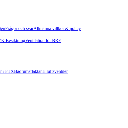
gen
Frågor och svar
Allmänna villkor & policy
K Besiktning
Ventilation för BRF
ni-FTX
Badrumsfläktar
Tilluftsventiler