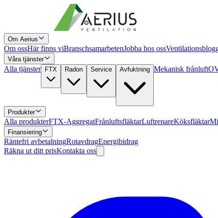
Om Aerius
Om oss
Här finns vi
Branschsamarbeten
Jobba hos oss
Ventilationsblog
Våra tjänster
Alla tjänster
Mekanisk frånluft
OV
FTX
Radon
Service
Avfuktning
Produkter
Alla produkter
FTX-Aggregat
Frånluftsfläktar
Luftrenare
Köksfläktar
Mi
Finansiering
Räntefri avbetalning
Rotavdrag
Energibidrag
Räkna ut ditt pris
Kontakta oss