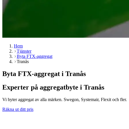
Hem
Tjänster
Byta FTX-aggregat
Tranås
Byta FTX-aggregat i Tranås
Experter på aggregatbyte i Tranås
Vi byter aggregat av alla märken. Swegon, Systemair, Flexit och fler.
Räkna ut ditt pris